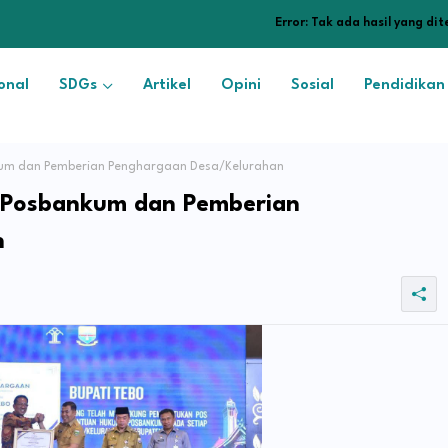
Error:
Tak ada hasil yang di
onal
SDGs
Artikel
Opini
Sosial
Pendidikan
kum dan Pemberian Penghargaan Desa/Kelurahan
n Posbankum dan Pemberian
n