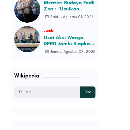
Desa Kec Tebo Ilir
Menteri Budaya Fadli
Bakal Blokade Jalan
Zon : “Usulkan
Perusahaan Itu
Sabtu, Agustus 01, 2026
Ditutup Saja!”
Jambi
Usai Aksi Warga,
DPRD Jambi Siapkan
RDP Jalan Simpang
Jumat, Agustus 07, 2026
Betung–Pintas
Wikipedia