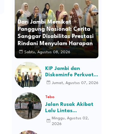
Dari Jambi Memikat
Panggung Nasional: Cerita
Sanggar Disabilitas Prestasi
Rindani Menyulam Harapan
Sabtu, Agustus 08, 2026
KIP Jambi dan
Diskominfo Perkuat
Sinergi dengan
Jumat, Agustus 07, 2026
Komisi Informasi
Pusat, Bahas Monev
Tebo
hingga Seleksi
Jalan Rusak Akibat
Komisioner
Lalu Lintas
Kendaraan
Minggu, Agustus 02,
Perusahaan,
2026
Masyarakat Tiga