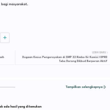
 bagi masyarakat.
LEBIH BARU
aih
Dugaan Kasus Pengoroyokan di SMP 22 Rimbo Ilir Komisi I DPRD
Tebo Dorong Dikbud Berperan Aktif
Tampilkan selengkapnya
k ada hasil yang ditemukan