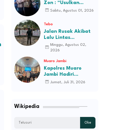
Zon : “Usulkan
Perusahaan Itu
Sabtu, Agustus 01, 2026
Ditutup Saja!”
Tebo
Jalan Rusak Akibat
Lalu Lintas
Kendaraan
n
Minggu, Agustus 02,
Perusahaan,
2026
Masyarakat Tiga
Muaro Jambi
Desa Kec Tebo Ilir
Bakal Blokade Jalan
Kapolres Muaro
Jambi Hadiri
Pelantikan Pengurus
Jumat, Juli 31, 2026
Persatuan Pemuda
Melayu Kabupaten
Muaro Jambi Periode
2026–2031
Wikipedia