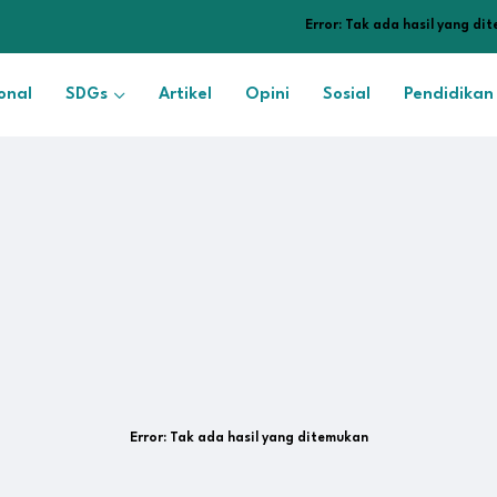
Error:
Tak ada hasil yang di
onal
SDGs
Artikel
Opini
Sosial
Pendidikan
Error:
Tak ada hasil yang ditemukan