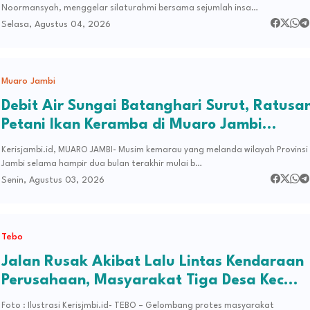
Noormansyah, menggelar silaturahmi bersama sejumlah insa…
Selasa, Agustus 04, 2026
Muaro Jambi
Debit Air Sungai Batanghari Surut, Ratusa
Petani Ikan Keramba di Muaro Jambi
Merugi
Kerisjambi.id, ​MUARO JAMBI- Musim kemarau yang melanda wilayah Provinsi
Jambi selama hampir dua bulan terakhir mulai b…
Senin, Agustus 03, 2026
Tebo
Jalan Rusak Akibat Lalu Lintas Kendaraan
Perusahaan, Masyarakat Tiga Desa Kec
Tebo Ilir Bakal Blokade Jalan
Foto : Ilustrasi Kerisjmbi.id- TEBO – Gelombang protes masyarakat