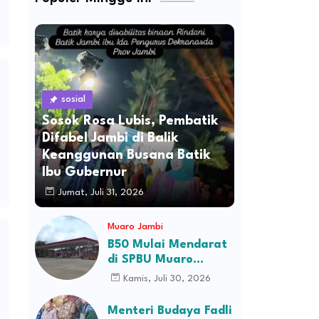
sosial
Sosok Rosa Lubis, Pembatik
Difabel Jambi di Balik
Keanggunan Busana Batik
Ibu Gubernur
Jumat, Juli 31, 2026
Muaro Jambi
B50 Mulai Mendarat
di SPBU Muaro
Jambi, Stok Ludes
Kamis, Juli 30, 2026
Dalam Hitungan Jam
Menteri Budaya Fadli