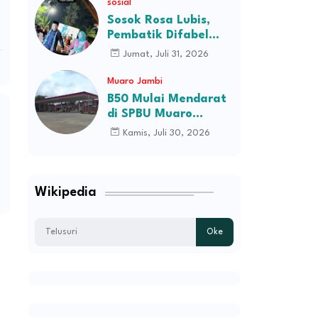
sosial
H.M.Syukur Jambi
Sosok Rosa Lubis,
Pembatik Difabel
Jambi di Balik
Jumat, Juli 31, 2026
Keanggunan Busana
Batik Ibu Gubernur
Muaro Jambi
B50 Mulai Mendarat
di SPBU Muaro
Jambi, Stok Ludes
Kamis, Juli 30, 2026
Dalam Hitungan Jam
Wikipedia