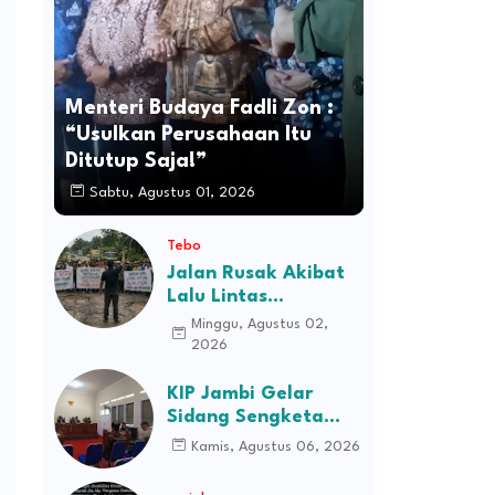
Menteri Budaya Fadli Zon :
“Usulkan Perusahaan Itu
Ditutup Saja!”
Sabtu, Agustus 01, 2026
Tebo
Jalan Rusak Akibat
Lalu Lintas
Kendaraan
Minggu, Agustus 02,
Perusahaan,
2026
Masyarakat Tiga
Desa Kec Tebo Ilir
KIP Jambi Gelar
Bakal Blokade Jalan
Sidang Sengketa
Informasi Dugaan
Kamis, Agustus 06, 2026
Kekerasan terhadap
Pasien RSJD Kol.