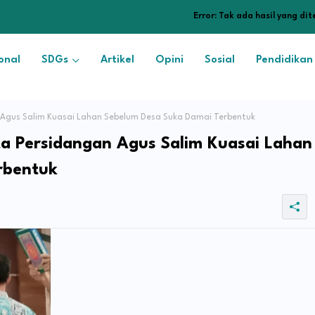
Error:
Tak ada hasil yang di
onal
SDGs
Artikel
Opini
Sosial
Pendidikan
gus Salim Kuasai Lahan Sebelum Desa Suka Damai Terbentuk
a Persidangan Agus Salim Kuasai Lahan
rbentuk