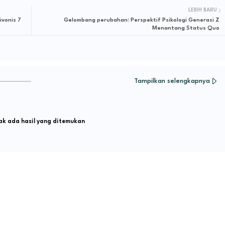
LEBIH BARU
ivonis 7
Gelombang perubahan: Perspektif Psikologi Generasi Z
Menantang Status Quo
Tampilkan selengkapnya
k ada hasil yang ditemukan