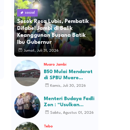
sosial
Sosok Rosa Lubis, Pembatik
Difabel Jambi di Balik
Keanggunan Busana Batik
Ibu Gubernur
Jumat, Juli 31, 2026
Muaro Jambi
B50 Mulai Mendarat
di SPBU Muaro
Jambi, Stok Ludes
Kamis, Juli 30, 2026
Dalam Hitungan Jam
Menteri Budaya Fadli
Zon : “Usulkan
Perusahaan Itu
Sabtu, Agustus 01, 2026
Ditutup Saja!”
Tebo