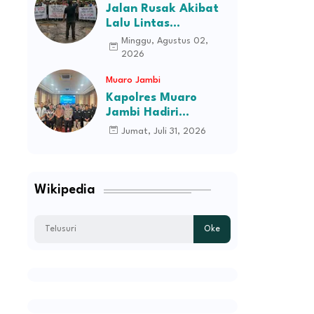
Jalan Rusak Akibat
Lalu Lintas
Kendaraan
Minggu, Agustus 02,
Perusahaan,
2026
Masyarakat Tiga
Muaro Jambi
Desa Kec Tebo Ilir
Bakal Blokade Jalan
Kapolres Muaro
Jambi Hadiri
Pelantikan Pengurus
Jumat, Juli 31, 2026
Persatuan Pemuda
Melayu Kabupaten
Muaro Jambi Periode
2026–2031
Wikipedia