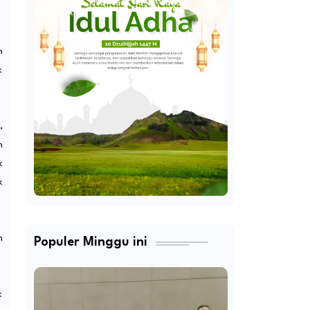
n
k
,
n
k
k
n
Populer Minggu ini
k