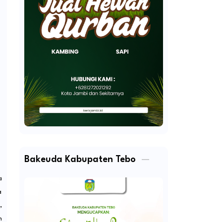
Bakeuda Kabupaten Tebo
a
a
,
n