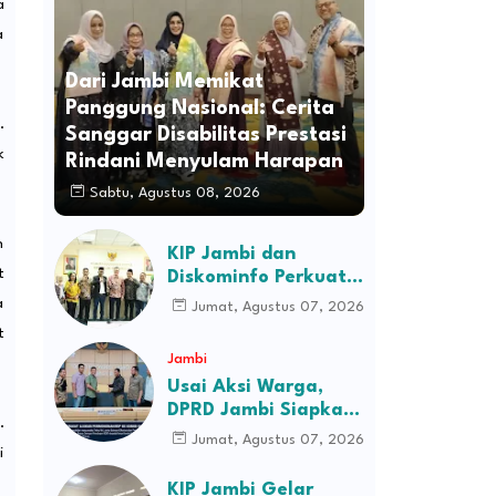
a
a
Dari Jambi Memikat
Panggung Nasional: Cerita
.
Sanggar Disabilitas Prestasi
k
Rindani Menyulam Harapan
Sabtu, Agustus 08, 2026
h
KIP Jambi dan
t
Diskominfo Perkuat
Sinergi dengan
a
Jumat, Agustus 07, 2026
Komisi Informasi
t
Pusat, Bahas Monev
Jambi
hingga Seleksi
Usai Aksi Warga,
Komisioner
DPRD Jambi Siapkan
.
RDP Jalan Simpang
Jumat, Agustus 07, 2026
i
Betung–Pintas
KIP Jambi Gelar