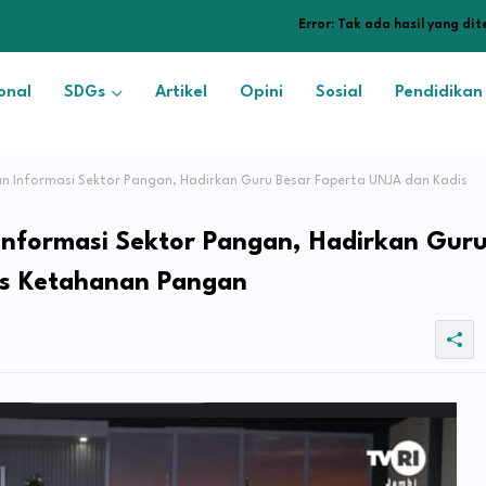
Error:
Tak ada hasil yang di
onal
SDGs
Artikel
Opini
Sosial
Pendidikan
n Informasi Sektor Pangan, Hadirkan Guru Besar Faperta UNJA dan Kadis
Informasi Sektor Pangan, Hadirkan Gur
is Ketahanan Pangan