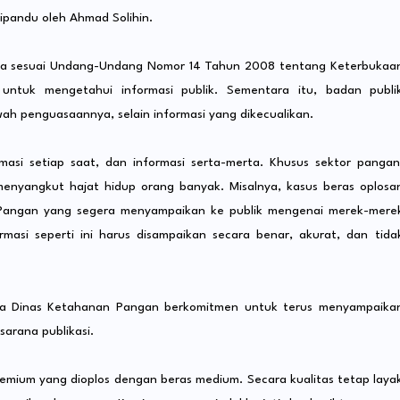
dipandu oleh Ahmad Solihin.
a sesuai Undang-Undang Nomor 14 Tahun 2008 tentang Keterbukaa
k untuk mengetahui informasi publik. Sementara itu, badan publi
ah penguasaannya, selain informasi yang dikecualikan.
ormasi setiap saat, dan informasi serta-merta. Khusus sektor pangan
menyangkut hajat hidup orang banyak. Misalnya, kasus beras oplosa
n Pangan yang segera menyampaikan ke publik mengenai merek-mere
masi seperti ini harus disampaikan secara benar, akurat, dan tida
wa Dinas Ketahanan Pangan berkomitmen untuk terus menyampaika
sarana publikasi.
mium yang dioplos dengan beras medium. Secara kualitas tetap laya