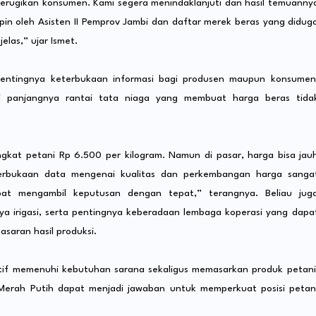
 merugikan konsumen. Kami segera menindaklanjuti dan hasil temuanny
pin oleh Asisten II Pemprov Jambi dan daftar merek beras yang didug
las,” ujar Ismet.
pentingnya keterbukaan informasi bagi produsen maupun konsumen
i panjangnya rantai tata niaga yang membuat harga beras tida
gkat petani Rp 6.500 per kilogram. Namun di pasar, harga bisa jau
eterbukaan data mengenai kualitas dan perkembangan harga sanga
at mengambil keputusan dengan tepat,” terangnya. Beliau jug
a irigasi, serta pentingnya keberadaan lembaga koperasi yang dapa
aran hasil produksi.
tif memenuhi kebutuhan sarana sekaligus memasarkan produk petani
 Merah Putih dapat menjadi jawaban untuk memperkuat posisi petan