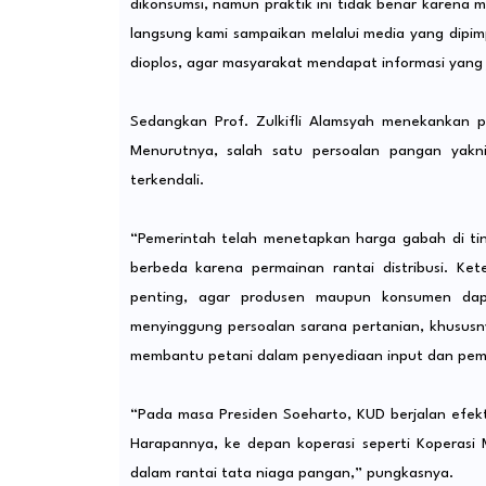
dikonsumsi, namun praktik ini tidak benar karena
langsung kami sampaikan melalui media yang dipim
dioplos, agar masyarakat mendapat informasi yang je
Sedangkan Prof. Zulkifli Alamsyah menekankan 
Menurutnya, salah satu persoalan pangan yakn
terkendali.
“Pemerintah telah menetapkan harga gabah di tin
berbeda karena permainan rantai distribusi. K
penting, agar produsen maupun konsumen dap
menyinggung persoalan sarana pertanian, khususny
membantu petani dalam penyediaan input dan pemas
“Pada masa Presiden Soeharto, KUD berjalan efek
Harapannya, ke depan koperasi seperti Koperasi
dalam rantai tata niaga pangan,” pungkasnya.