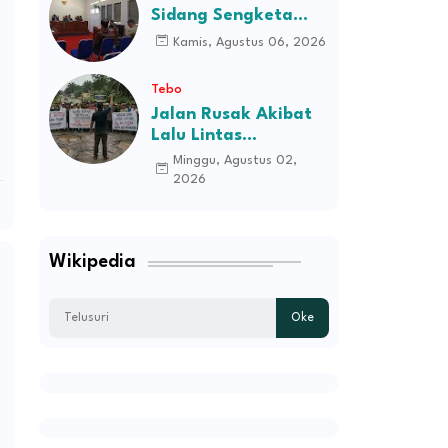
Sidang Sengketa
Informasi Dugaan
Kamis, Agustus 06, 2026
Kekerasan terhadap
Pasien RSJD Kol.
Tebo
H.M.Syukur Jambi
Jalan Rusak Akibat
Lalu Lintas
Kendaraan
Minggu, Agustus 02,
Perusahaan,
2026
Masyarakat Tiga
Desa Kec Tebo Ilir
Bakal Blokade Jalan
Wikipedia