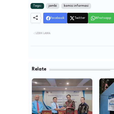
Tags:
jambi
komisi informasi
Facebook
Twitter
Whatsapp
LEBIH LAMA
Relate