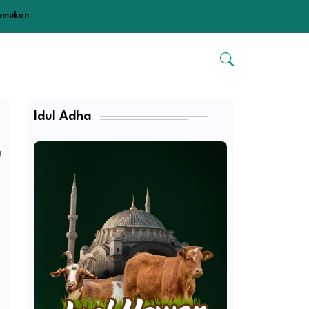
temukan
Idul Adha
u