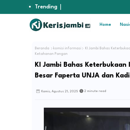
Trending
Home
Nasi
Beranda
komisi informasi
KI Jambi Bahas Keterbukaa
Ketahanan Pangan
KI Jambi Bahas Keterbukaan 
Besar Faperta UNJA dan Kad
2 minute read
Kamis, Agustus 21, 2025