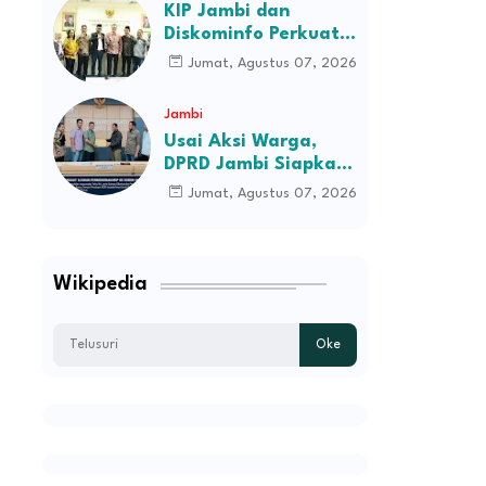
KIP Jambi dan
H.M.Syukur Jambi
Diskominfo Perkuat
Sinergi dengan
Jumat, Agustus 07, 2026
Komisi Informasi
Pusat, Bahas Monev
Jambi
hingga Seleksi
Usai Aksi Warga,
Komisioner
DPRD Jambi Siapkan
RDP Jalan Simpang
Jumat, Agustus 07, 2026
Betung–Pintas
Wikipedia