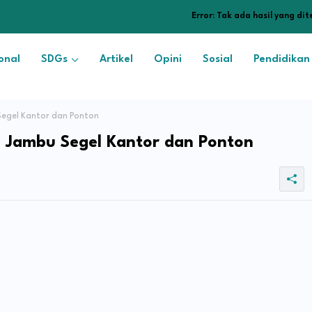
Error:
Tak ada hasil yang di
onal
SDGs
Artikel
Opini
Sosial
Pendidikan
egel Kantor dan Ponton
 Jambu Segel Kantor dan Ponton