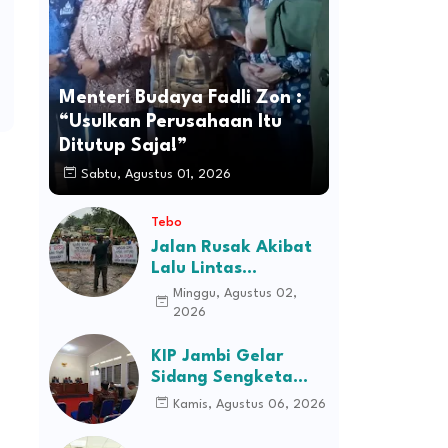
Menteri Budaya Fadli Zon :
“Usulkan Perusahaan Itu
Ditutup Saja!”
Sabtu, Agustus 01, 2026
Tebo
Jalan Rusak Akibat
Lalu Lintas
Kendaraan
Minggu, Agustus 02,
Perusahaan,
2026
Masyarakat Tiga
Desa Kec Tebo Ilir
KIP Jambi Gelar
Bakal Blokade Jalan
Sidang Sengketa
Informasi Dugaan
Kamis, Agustus 06, 2026
Kekerasan terhadap
Pasien RSJD Kol.