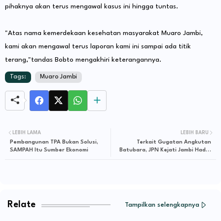
pihaknya akan terus mengawal kasus ini hingga tuntas.
"Atas nama kemerdekaan kesehatan masyarakat Muaro Jambi,
kami akan mengawal terus laporan kami ini sampai ada titik
terang,"tandas Bobto mengakhiri keterangannya.
Tags:
Muaro Jambi
LEBIH LAMA
LEBIH BARU
Pembangunan TPA Bukan Solusi,
Terkait Gugatan Angkutan
SAMPAH Itu Sumber Ekonomi
Batubara, JPN Kejati Jambi Hadiri
Persidangan
Relate
Tampilkan selengkapnya