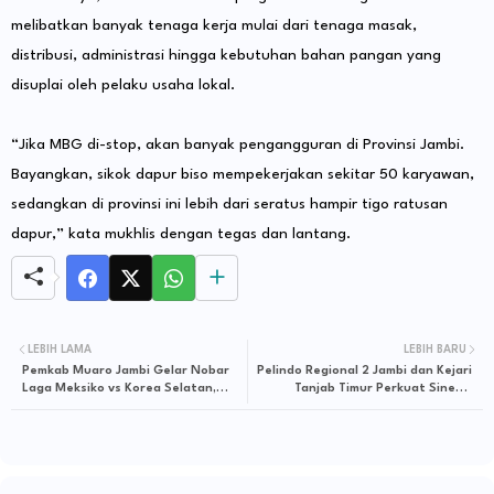
melibatkan banyak tenaga kerja mulai dari tenaga masak,
distribusi, administrasi hingga kebutuhan bahan pangan yang
disuplai oleh pelaku usaha lokal.
“Jika MBG di-stop, akan banyak pengangguran di Provinsi Jambi.
Bayangkan, sikok dapur biso mempekerjakan sekitar 50 karyawan,
sedangkan di provinsi ini lebih dari seratus hampir tigo ratusan
dapur,” kata mukhlis dengan tegas dan lantang.
LEBIH LAMA
LEBIH BARU
Pemkab Muaro Jambi Gelar Nobar
Pelindo Regional 2 Jambi dan Kejari
Laga Meksiko vs Korea Selatan,
Tanjab Timur Perkuat Sinergi
Dorong Ekonomi UMKM
Melalui Kesepakatan Bersama
Penanganan Masalah Hukum