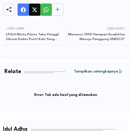
LEBIH LAMA
LEBIH BARU
LP2LH Minta Polres Tebo Panggil
Menenun 1000 Harapan Disabilitas
Oknum Kades Punti Kalo Yang
Menuju Panggung UNESCO"
Menyeret Nama Baik Institusi
Terkait Aktifitas PETI
Relate
Tampilkan selengkapnya
Error:
Tak ada hasil yang ditemukan
Idul Adha