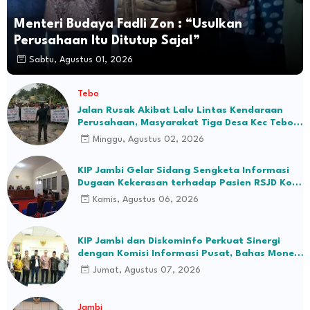
Menteri Budaya Fadli Zon : “Usulkan
Perusahaan Itu Ditutup Saja!”
Sabtu, Agustus 01, 2026
Tebo
Jalan Rusak Akibat Lalu Lintas Kendaraan
Perusahaan, Masyarakat Tiga Desa Kec Tebo
Ilir Bakal Blokade Jalan
Minggu, Agustus 02, 2026
KIP Jambi Gelar Sidang Sengketa Informasi
Dugaan Kekerasan terhadap Pasien RSJD Kol.
H.M.Syukur Jambi
Kamis, Agustus 06, 2026
KIP Jambi dan Diskominfo Perkuat Sinergi
dengan Komisi Informasi Pusat, Bahas Monev
hingga Seleksi Komisioner
Jumat, Agustus 07, 2026
Jambi