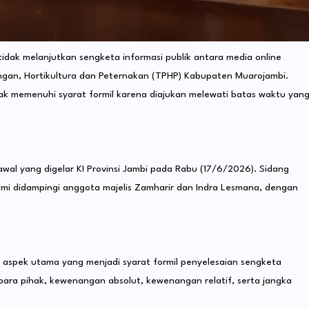
i tidak melanjutkan sengketa informasi publik antara media online
an, Hortikultura dan Peternakan (TPHP) Kabupaten Muarojambi.
k memenuhi syarat formil karena diajukan melewati batas waktu yan
wal yang digelar KI Provinsi Jambi pada Rabu (17/6/2026). Sidang
lmi didampingi anggota majelis Zamharir dan Indra Lesmana, dengan
 aspek utama yang menjadi syarat formil penyelesaian sengketa
 para pihak, kewenangan absolut, kewenangan relatif, serta jangka