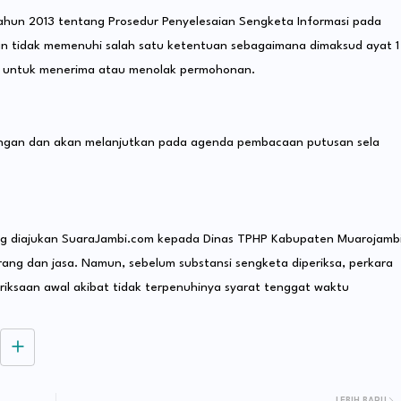
Tahun 2013 tentang Prosedur Penyelesaian Sengketa Informasi pada
an tidak memenuhi salah satu ketentuan sebagaimana dimaksud ayat 1
la untuk menerima atau menolak permohonan.
dangan dan akan melanjutkan pada agenda pembacaan putusan sela
ang diajukan SuaraJambi.com kepada Dinas TPHP Kabupaten Muarojamb
ang dan jasa. Namun, sebelum substansi sengketa diperiksa, perkara
riksaan awal akibat tidak terpenuhinya syarat tenggat waktu