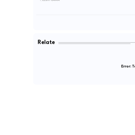
LEBIH LAMA
Relate
Error:
Ta