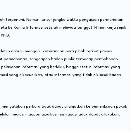
r telah terpenuhi. Namun, unsur jangka waktu pengajuan permohonan
a ke Komisi Informasi setelah melewati tenggat 14 hari kerja sejak
 PPID.
rlebih dahulu menggali keterangan para pihak terkait proses
rat permohonan, tanggapan badan publik terhadap permohonan
pelayanan informasi yang berlaku, hingga status informasi yang
asi yang dikecualikan, atau informasi yang tidak dikuasai badan
is menyatakan perkara tidak dapat dilanjutkan ke pemeriksaan pokok
alui mediasi maupun ajudikasi nonlitigasi tidak dapat dilakukan.