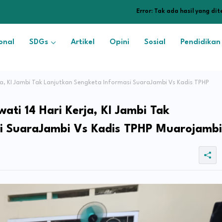
Error:
Tak ada hasil yang di
onal
SDGs
Artikel
Opini
Sosial
Pendidikan
a, KI Jambi Tak Lanjutkan Sengketa Informasi SuaraJambi Vs Kadis TPHP
ti 14 Hari Kerja, KI Jambi Tak
i SuaraJambi Vs Kadis TPHP Muarojambi