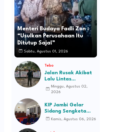
Menteri Budaya Fadli Zon :
“Usulkan Perusahaan Itu
Ditutup Saja!”
Sabtu, Agustus 01, 2026
Tebo
Jalan Rusak Akibat
Lalu Lintas
Kendaraan
Minggu, Agustus 02,
Perusahaan,
2026
Masyarakat Tiga
Desa Kec Tebo Ilir
KIP Jambi Gelar
Bakal Blokade Jalan
Sidang Sengketa
Informasi Dugaan
Kamis, Agustus 06, 2026
Kekerasan terhadap
Pasien RSJD Kol.