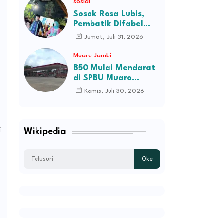
sosial
H.M.Syukur Jambi
Sosok Rosa Lubis,
Pembatik Difabel
Jambi di Balik
Jumat, Juli 31, 2026
Keanggunan Busana
Batik Ibu Gubernur
Muaro Jambi
B50 Mulai Mendarat
di SPBU Muaro
Jambi, Stok Ludes
Kamis, Juli 30, 2026
Dalam Hitungan Jam
i
Wikipedia