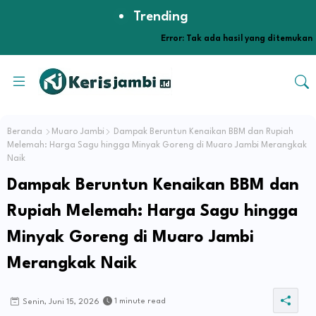
Trending
Error:
Tak ada hasil yang ditemukan
Beranda
Muaro Jambi
Dampak Beruntun Kenaikan BBM dan Rupiah
Melemah: Harga Sagu hingga Minyak Goreng di Muaro Jambi Merangkak
Naik
Dampak Beruntun Kenaikan BBM dan
Rupiah Melemah: Harga Sagu hingga
Minyak Goreng di Muaro Jambi
Merangkak Naik
1 minute read
Senin, Juni 15, 2026