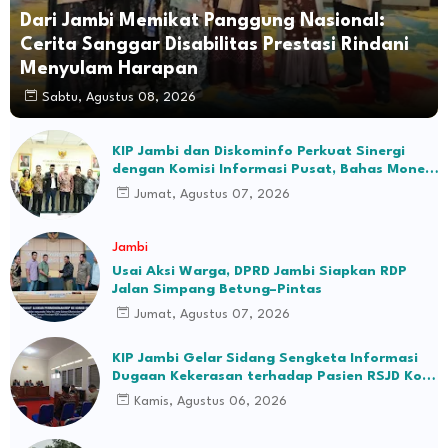
Dari Jambi Memikat Panggung Nasional:
Cerita Sanggar Disabilitas Prestasi Rindani
Menyulam Harapan
Sabtu, Agustus 08, 2026
KIP Jambi dan Diskominfo Perkuat Sinergi
dengan Komisi Informasi Pusat, Bahas Monev
hingga Seleksi Komisioner
Jumat, Agustus 07, 2026
Jambi
Usai Aksi Warga, DPRD Jambi Siapkan RDP
Jalan Simpang Betung–Pintas
Jumat, Agustus 07, 2026
KIP Jambi Gelar Sidang Sengketa Informasi
Dugaan Kekerasan terhadap Pasien RSJD Kol.
H.M.Syukur Jambi
Kamis, Agustus 06, 2026