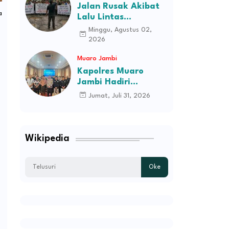
Jalan Rusak Akibat
a
Lalu Lintas
Kendaraan
Minggu, Agustus 02,
Perusahaan,
2026
Masyarakat Tiga
Muaro Jambi
Desa Kec Tebo Ilir
Bakal Blokade Jalan
Kapolres Muaro
Jambi Hadiri
Pelantikan Pengurus
Jumat, Juli 31, 2026
Persatuan Pemuda
Melayu Kabupaten
Muaro Jambi Periode
2026–2031
Wikipedia