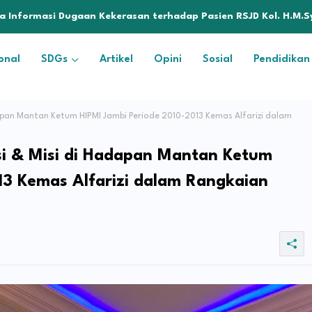
enyelesaian Permasalahan PT SATU Melalui Dialog dan Kepastia
onal
SDGs
Artikel
Opini
Sosial
Pendidikan
dapan Mantan Ketum HIPMI Jambi Periode 2010-2013 Kemas Alfarizi dalam
isi & Misi di Hadapan Mantan Ketum
13 Kemas Alfarizi dalam Rangkaian