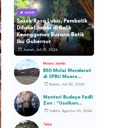
sosial
Sosok Rosa Lubis, Pembatik
Difabel Jambi di Balik
Keanggunan Busana Batik
Ibu Gubernur
Jumat, Juli 31, 2026
Muaro Jambi
B50 Mulai Mendarat
di SPBU Muaro
Jambi, Stok Ludes
Kamis, Juli 30, 2026
Dalam Hitungan Jam
Menteri Budaya Fadli
Zon : “Usulkan
Perusahaan Itu
Sabtu, Agustus 01, 2026
Ditutup Saja!”
Tebo