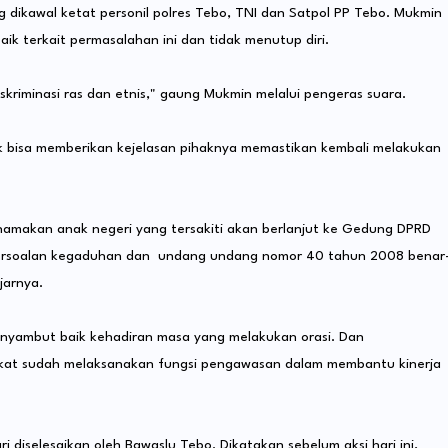
 dikawal ketat personil polres Tebo, TNI dan Satpol PP Tebo. Mukmin
k terkait permasalahan ini dan tidak menutup diri.
skriminasi ras dan etnis," gaung Mukmin melalui pengeras suara.
k bisa memberikan kejelasan pihaknya memastikan kembali melakukan
namakan anak negeri yang tersakiti akan berlanjut ke Gedung DPRD
persoalan kegaduhan dan undang undang nomor 40 tahun 2008 benar
jarnya.
enyambut baik kehadiran masa yang melakukan orasi. Dan
kat sudah melaksanakan fungsi pengawasan dalam membantu kinerja
ri diselesaikan oleh Bawaslu Tebo. Dikatakan sebelum aksi hari ini,