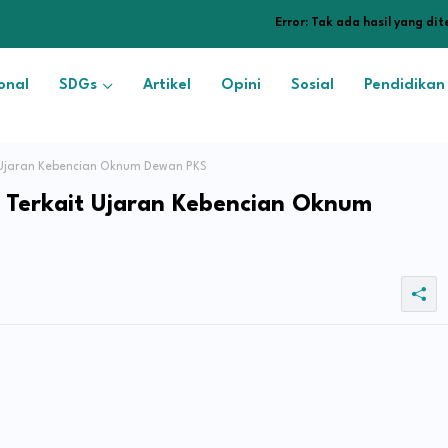
Error:
Tak ada hasil yang di
onal
SDGs
Artikel
Opini
Sosial
Pendidikan
 Ujaran Kebencian Oknum Dewan PKS
 Terkait Ujaran Kebencian Oknum