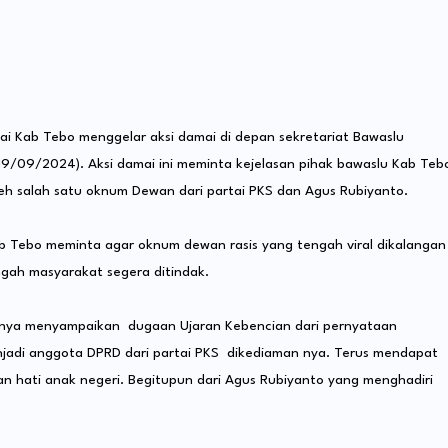
i Kab Tebo menggelar aksi damai di depan sekretariat Bawaslu
19/09/2024). Aksi damai ini meminta kejelasan pihak bawaslu Kab Teb
leh salah satu oknum Dewan dari partai PKS dan Agus Rubiyanto.
ab Tebo meminta agar oknum dewan rasis yang tengah viral dikalangan
gah masyarakat segera ditindak.
sinya menyampaikan dugaan Ujaran Kebencian dari pernyataan
enjadi anggota DPRD dari partai PKS dikediaman nya. Terus mendapat
an hati anak negeri. Begitupun dari Agus Rubiyanto yang menghadiri