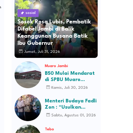
n
sosial
Sosok Rosa Lubis, Pembatik
Difabel Jambi di Balik
Keanggunan Busana Batik
Ibu Gubernur
Jumat, Juli 31, 2026
Muaro Jambi
B50 Mulai Mendarat
di SPBU Muaro
Jambi, Stok Ludes
Kamis, Juli 30, 2026
Dalam Hitungan Jam
Menteri Budaya Fadli
Zon : “Usulkan
Perusahaan Itu
Sabtu, Agustus 01, 2026
Ditutup Saja!”
Tebo