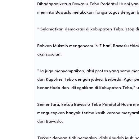
Dihadapan ketua Bawaslu Tebo Paridatul Husni yang
meminta Bawaslu melakukan fungsi tugas dengan bai
" Selamatkan demokrasi di kabupaten Tebo, stop di
Bahkan Mukmin mengancam 1× 7 hari, Bawaslu tida
aksi susulan.
" Ia juga menyampaikan, aksi protes yang sama me
dan Kapolres Tebo dengan jadwal berbeda. Agar 
benar tiada dan ditegakkan di Kabupaten Tebo," u
Sementara, ketua Bawaslu Tebo Paridatul Husni m
mengucapkan banyak terima kasih karena masyara
dari Bawaslu.
Terkait dengan titik persoalan, diakui sudah jauh ha