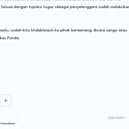
 Sesuai dengan tupoksi tugas sebagai penyelenggara sudah melakuka
waslu, sudah kita tindaklanjuti ke pihak berwenang. Bicara sangsi atau
gkas Parida.
LEBIH BARU
ertanahan