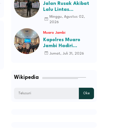
Jalan Rusak Akibat
Lalu Lintas
Kendaraan
Minggu, Agustus 02,
Perusahaan,
2026
Masyarakat Tiga
Muaro Jambi
Desa Kec Tebo Ilir
Bakal Blokade Jalan
Kapolres Muaro
Jambi Hadiri
Pelantikan Pengurus
Jumat, Juli 31, 2026
Persatuan Pemuda
Melayu Kabupaten
Muaro Jambi Periode
2026–2031
Wikipedia