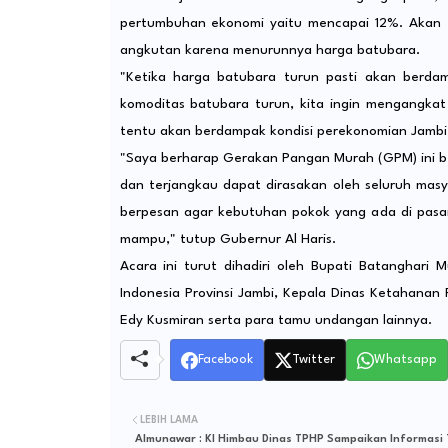
pertumbuhan ekonomi yaitu mencapai 12%. Akan t
angkutan karena menurunnya harga batubara.
"Ketika harga batubara turun pasti akan berda
komoditas batubara turun, kita ingin mengangkat 
tentu akan berdampak kondisi perekonomian Jambi,
"Saya berharap Gerakan Pangan Murah (GPM) ini b
dan terjangkau dapat dirasakan oleh seluruh masya
berpesan agar kebutuhan pokok yang ada di pasar
mampu," tutup Gubernur Al Haris.
Acara ini turut dihadiri oleh Bupati Batanghari 
Indonesia Provinsi Jambi, Kepala Dinas Ketahanan 
Edy Kusmiran serta para tamu undangan lainnya.
Facebook
Twitter
Whatsapp
LEBIH LAMA
Almunawar : KI Himbau Dinas TPHP Sampaikan Informasi 