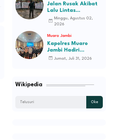
Jalan Rusak Akibat
Lalu Lintas
Kendaraan
Minggu, Agustus 02,
Perusahaan,
2026
Masyarakat Tiga
Muaro Jambi
Desa Kec Tebo Ilir
Bakal Blokade Jalan
Kapolres Muaro
Jambi Hadiri
Pelantikan Pengurus
Jumat, Juli 31, 2026
Persatuan Pemuda
Melayu Kabupaten
Muaro Jambi Periode
2026–2031
Wikipedia