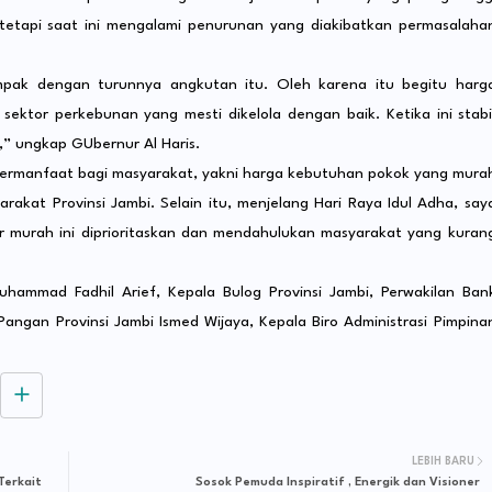
etapi saat ini mengalami penurunan yang diakibatkan permasalaha
mpak dengan turunnya angkutan itu. Oleh karena itu begitu harg
sektor perkebunan yang mesti dikelola dengan baik. Ketika ini stabi
” ungkap GUbernur Al Haris.
ermanfaat bagi masyarakat, yakni harga kebutuhan pokok yang mura
rakat Provinsi Jambi. Selain itu, menjelang Hari Raya Idul Adha, say
 murah ini diprioritaskan dan mendahulukan masyarakat yang kuran
Muhammad Fadhil Arief, Kepala Bulog Provinsi Jambi, Perwakilan Ban
Pangan Provinsi Jambi Ismed Wijaya, Kepala Biro Administrasi Pimpina
LEBIH BARU
Terkait
Sosok Pemuda Inspiratif , Energik dan Visioner