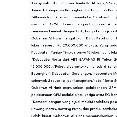
Kerisjambi.id
- Gubernur Jambi Dr. Al Haris, S.So
Jambi di Kabupaten Batanghari, bertempat di Kant
"Alhamdulillah kita sudah membuka Gerakan Panga
menggelar GPM Indonesia dengan tujuan untuk men
semuanya kembali dengan baik, harga terjangkau de
Gubernur Al Haris mengatakan, Dinas Ketahanan 
lokasi, sebesar Rp.20.000.000,-/lokasi. Yang su
Kabupaten Tanjab Timur, sisanya 15 lokasi lagi di
“Kabupaten/kota dari ABT BAPANAS RI Tahun 
15.000.000,-/Paket diperuntukkan untuk 6 (ena
Batanghari, Kabupaten Sarolangun, Kabupaten Me
sebanyak 2 (dua) kali per kabupaten/kota,” kata Gu
Gubernur Al Haris menuturkan, pelaksanaan GP
pelaksanaan GPM melalui pihak ketiga atau EO ber
“Komoditi pangan yang dijual melalui stabilitas pa
Bawang Merah, Bawang Putih, dan produk sembako l
Lebih lanjut Gubernur Al Haris mengungkapkan, 