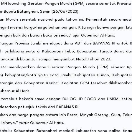
s., MH launching Gerakan Pangan Murah (GPM) secara serentak Provinsi
or Bupati Batanghari, Senin (26/06/2023).
n Murah serentak nasional pada tahun ini. Pemerintah secara masi
gintervensi harga-harga bahan pangan. Kita ingin bahwa pangan kit
ngan baik dan bahan baku tersedia," ujar Gubernur Al Haris.
Pangan Provinsi Jambi mendapat dana ABT dari BAPANAS RI untuk 1
dah terlaksana yaitu di Kabupaten Tebo, Kabupaten Tanjab Barat da
laksanakan di bulan Juli sampai menyambut Natal Tahun 2023.
2023 mendapatkan dana Gerakan Pangan Murah (GPM) sebesar Rp
m) kabupaten/kota yaitu Kota Jambi, Kabupaten Bungo, Kabupate
rangin dan Kabupaten Kerinci. Kegiatan GPM tersebut dilaksanaka
bernur Al Haris.
M tersebut bekerja sama dengan BULOG, ID FOOD dan UMKM, setia
dasarkan petunjuk teknis dari BAPANAS RI.
sokan dan harga pangan antara lain Beras, Minyak Goreng, Gula, Telur
ainnya,” tutur Gubernur Al Haris.
dahulu Kabupaten Batanghari menjadi kabupaten yang paling tingg