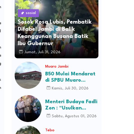
n
sosial
Sosok Rosa Lubis, Pembatik
a
Difabel Jambi di Balik
l
Keanggunan Busana Batik
Ibu Gubernur
h
Jumat, Juli 31, 2026
a
g
Muaro Jambi
B50 Mulai Mendarat
k
di SPBU Muaro
Jambi, Stok Ludes
n
Kamis, Juli 30, 2026
Dalam Hitungan Jam
Menteri Budaya Fadli
Zon : “Usulkan
Perusahaan Itu
Sabtu, Agustus 01, 2026
Ditutup Saja!”
Tebo