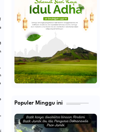
f
a
8
n
.
n
n
p
Populer Minggu ini
,
i