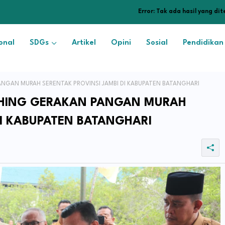
Error:
Tak ada hasil yang di
onal
SDGs
Artikel
Opini
Sosial
Pendidikan
NGAN MURAH SERENTAK PROVINSI JAMBI DI KABUPATEN BATANGHARI
CHING GERAKAN PANGAN MURAH
DI KABUPATEN BATANGHARI