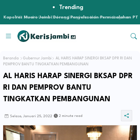
Trending
Kapolres Muaro Jambi Dorong Penyelesaian Permasalahan PT
SATU Melalui Dialog dan Kepastian Hukum
Beranda
Gubernur Jambi
AL HARIS HARAP SINERGI BKSAP DPR RI DAN
PEMPROV BANTU TINGKATKAN PEMBANGUNAN
AL HARIS HARAP SINERGI BKSAP DPR
RI DAN PEMPROV BANTU
TINGKATKAN PEMBANGUNAN
2 minute read
Selasa, Januari 25, 2022