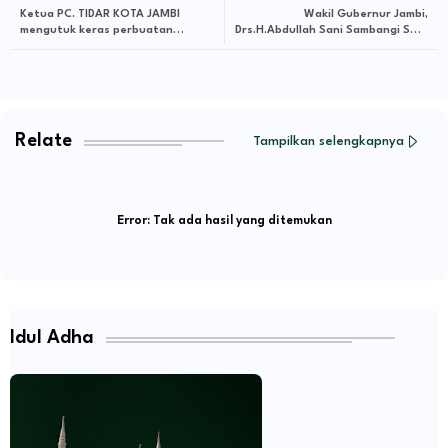
Ketua PC. TIDAR KOTA JAMBI
Wakil Gubernur Jambi,
mengutuk keras perbuatan
Drs.H.Abdullah Sani Sambangi SMA
arogansi genk motor di Kota Jambi.
Negeri 3 Kota Jambi Saat HUT ke
YANDRI : Tangkap & berikan Efek
44 Tahun 2022
Jera !!!
Relate
Tampilkan selengkapnya
Error:
Tak ada hasil yang ditemukan
Idul Adha