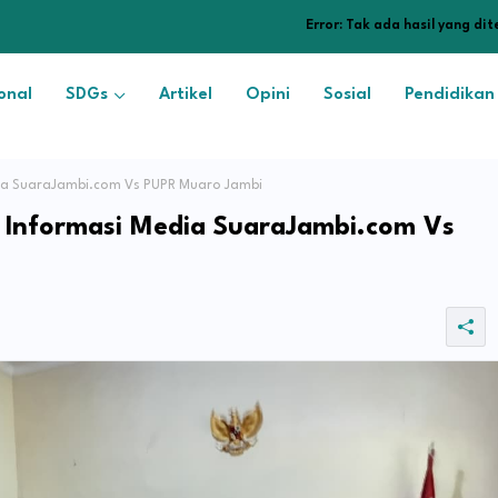
Error:
Tak ada hasil yang di
onal
SDGs
Artikel
Opini
Sosial
Pendidikan
ia SuaraJambi.com Vs PUPR Muaro Jambi
 Informasi Media SuaraJambi.com Vs