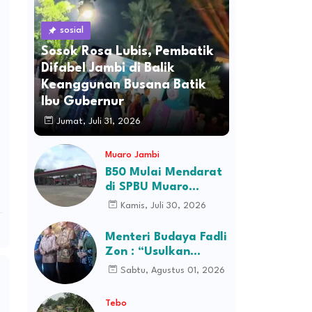
sosial
Sosok Rosa Lubis, Pembatik
Difabel Jambi di Balik
Keanggunan Busana Batik
Ibu Gubernur
Jumat, Juli 31, 2026
Muaro Jambi
B50 Mulai Mendarat
di SPBU Muaro
Jambi, Stok Ludes
Kamis, Juli 30, 2026
Dalam Hitungan Jam
Menteri Budaya Fadli
Zon : “Usulkan
Perusahaan Itu
Sabtu, Agustus 01, 2026
Ditutup Saja!”
Tebo