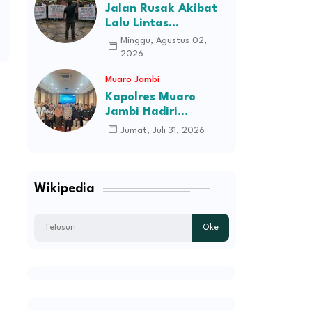
Jalan Rusak Akibat
Lalu Lintas
Kendaraan
Minggu, Agustus 02,
Perusahaan,
2026
Masyarakat Tiga
Muaro Jambi
Desa Kec Tebo Ilir
Bakal Blokade Jalan
Kapolres Muaro
Jambi Hadiri
Pelantikan Pengurus
Jumat, Juli 31, 2026
Persatuan Pemuda
Melayu Kabupaten
Muaro Jambi Periode
2026–2031
Wikipedia