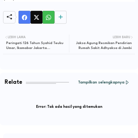
LEBIH LAMA
LEBIH BARU
Peringati 126 Tahun Syahid Teuku
Jaksa Agung Resmikan Pendirian
Umar, Ikamabar Jakarta
Rumah Sakit Adhyaksa di Jambi
Laksanakan Seminar dan Nonton
Bareng Flem Teuku Umar
Relate
Tampilkan selengkapnya
Error:
Tak ada hasil yang ditemukan