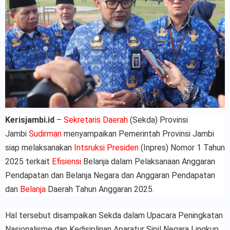
Kerisjambi.id
–
Sekretaris Daerah
(Sekda) Provinsi
Jambi
Sudirman
menyampaikan Pemerintah Provinsi Jambi
siap melaksanakan
Intsruksi Presiden
(Inpres) Nomor 1 Tahun
2025 terkait
Efisiensi
Belanja dalam Pelaksanaan Anggaran
Pendapatan dan Belanja Negara dan Anggaran Pendapatan
dan
Belanja
Daerah Tahun Anggaran 2025.
Hal tersebut disampaikan Sekda dalam Upacara Peningkatan
Nasionalisme dan Kedisiplinan Aparatur Sipil Negara Lingkup