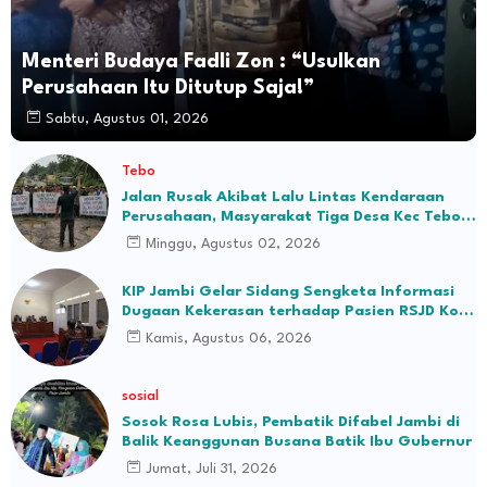
Menteri Budaya Fadli Zon : “Usulkan
Perusahaan Itu Ditutup Saja!”
Sabtu, Agustus 01, 2026
Tebo
Jalan Rusak Akibat Lalu Lintas Kendaraan
Perusahaan, Masyarakat Tiga Desa Kec Tebo
Ilir Bakal Blokade Jalan
Minggu, Agustus 02, 2026
KIP Jambi Gelar Sidang Sengketa Informasi
Dugaan Kekerasan terhadap Pasien RSJD Kol.
H.M.Syukur Jambi
Kamis, Agustus 06, 2026
sosial
Sosok Rosa Lubis, Pembatik Difabel Jambi di
Balik Keanggunan Busana Batik Ibu Gubernur
Jumat, Juli 31, 2026