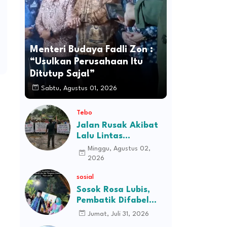
Menteri Budaya Fadli Zon :
“Usulkan Perusahaan Itu
Ditutup Saja!”
Sabtu, Agustus 01, 2026
Tebo
Jalan Rusak Akibat
Lalu Lintas
Kendaraan
Minggu, Agustus 02,
Perusahaan,
2026
Masyarakat Tiga
sosial
Desa Kec Tebo Ilir
Bakal Blokade Jalan
Sosok Rosa Lubis,
Pembatik Difabel
Jambi di Balik
Jumat, Juli 31, 2026
Keanggunan Busana