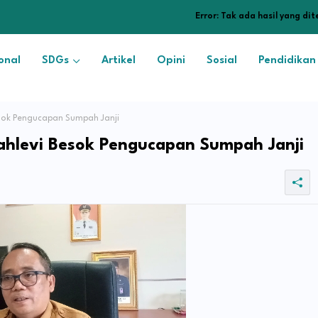
Error:
Tak ada hasil yang di
onal
SDGs
Artikel
Opini
Sosial
Pendidikan
esok Pengucapan Sumpah Janji
Pahlevi Besok Pengucapan Sumpah Janji