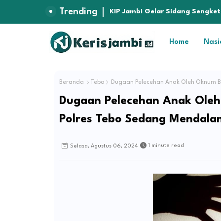
Trending
Kapolres Muaro Jambi Dorong P
KIP Jambi Gelar Sidang Sengk
Hukum
Jambi
Home
Nasi
Beranda
Tebo
Dugaan Pelecehan Anak Oleh Oknum BP
Dugaan Pelecehan Anak Oleh
Polres Tebo Sedang Mendala
1 minute read
Selasa, Agustus 06, 2024