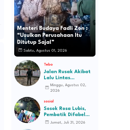
Menteri Budaya Fadli Zon :
“Usulkan Perusahaan Itu
Ditutup Saja!”
Sabtu, Agustus 01, 2026
Tebo
Jalan Rusak Akibat
Lalu Lintas
Kendaraan
Minggu, Agustus 02,
Perusahaan,
2026
Masyarakat Tiga
sosial
Desa Kec Tebo Ilir
Bakal Blokade Jalan
Sosok Rosa Lubis,
Pembatik Difabel
Jambi di Balik
Jumat, Juli 31, 2026
Keanggunan Busana