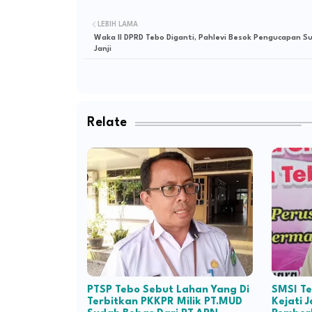
LEBIH LAMA
Waka II DPRD Tebo Diganti, Pahlevi Besok Pengucapan 
Janji
Relate
PTSP Tebo Sebut Lahan Yang Di
SMSI T
Terbitkan PKKPR Milik PT.MUD
Kejati 