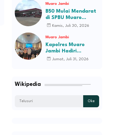
Batik Ibu Gubernur
Muaro Jambi
B50 Mulai Mendarat
di SPBU Muaro
Jambi, Stok Ludes
Kamis, Juli 30, 2026
Dalam Hitungan Jam
Muaro Jambi
Kapolres Muaro
Jambi Hadiri
Pelantikan Pengurus
Jumat, Juli 31, 2026
Persatuan Pemuda
Melayu Kabupaten
Muaro Jambi Periode
2026–2031
Wikipedia