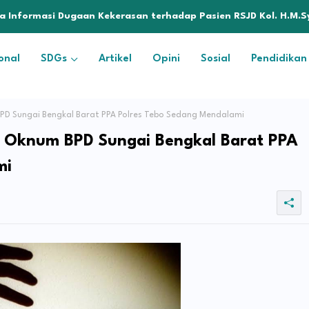
enyelesaian Permasalahan PT SATU Melalui Dialog dan Kepastia
eta Informasi Dugaan Kekerasan terhadap Pasien RSJD Kol. H.M
onal
SDGs
Artikel
Opini
Sosial
Pendidikan
D Sungai Bengkal Barat PPA Polres Tebo Sedang Mendalami
 Oknum BPD Sungai Bengkal Barat PPA
mi