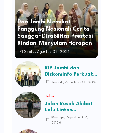
Dari Jambi Memikat
Panggung Nasional: Cerita
Sanggar Disabilitas Prestasi
Rindani Menyulam Harapan
Sabtu, Agustus 08, 2026
KIP Jambi dan
Diskominfo Perkuat
Sinergi dengan
Jumat, Agustus 07, 2026
Komisi Informasi
Pusat, Bahas Monev
-
Tebo
hingga Seleksi
Jalan Rusak Akibat
Komisioner
Lalu Lintas
Kendaraan
Minggu, Agustus 02,
Perusahaan,
2026
Masyarakat Tiga