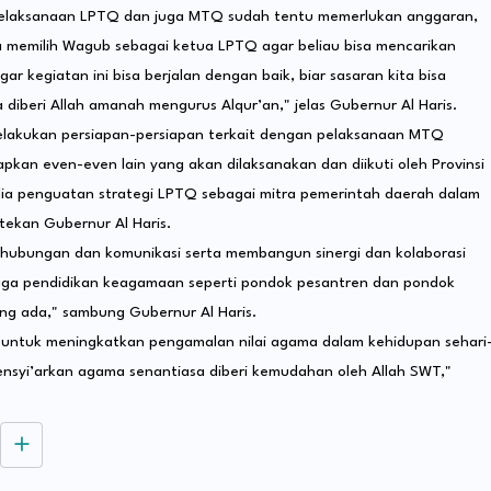
 pelaksanaan LPTQ dan juga MTQ sudah tentu memerlukan anggaran,
 memilih Wagub sebagai ketua LPTQ agar beliau bisa mencarikan
r kegiatan ini bisa berjalan dengan baik, biar sasaran kita bisa
 diberi Allah amanah mengurus Alqur’an," jelas Gubernur Al Haris.
melakukan persiapan-persiapan terkait dengan pelaksanaan MTQ
pkan even-even lain yang akan dilaksanakan dan diikuti oleh Provinsi
dia penguatan strategi LPTQ sebagai mitra pemerintah daerah dalam
 tekan Gubernur Al Haris.
 hubungan dan komunikasi serta membangun sinergi dan kolaborasi
aga pendidikan keagamaan seperti pondok pesantren dan pondok
ng ada," sambung Gubernur Al Haris.
 untuk meningkatkan pengamalan nilai agama dalam kehidupan sehari
ensyi’arkan agama senantiasa diberi kemudahan oleh Allah SWT,"