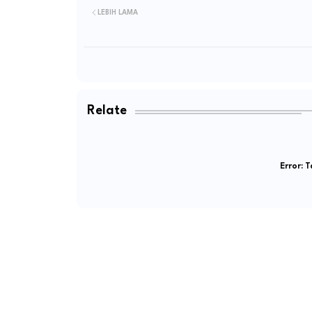
LEBIH LAMA
Relate
Error:
Ta