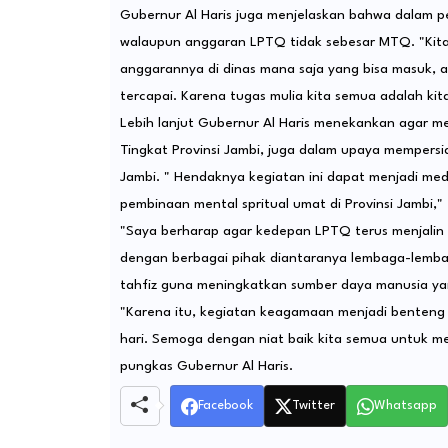
Gubernur Al Haris juga menjelaskan bahwa dalam
walaupun anggaran LPTQ tidak sebesar MTQ. "Kita
anggarannya di dinas mana saja yang bisa masuk, aga
tercapai. Karena tugas mulia kita semua adalah kita
Lebih lanjut Gubernur Al Haris menekankan agar 
Tingkat Provinsi Jambi, juga dalam upaya mempersia
Jambi. " Hendaknya kegiatan ini dapat menjadi me
pembinaan mental spritual umat di Provinsi Jambi,"
"Saya berharap agar kedepan LPTQ terus menjalin
dengan berbagai pihak diantaranya lembaga-lemb
tahfiz guna meningkatkan sumber daya manusia ya
"Karena itu, kegiatan keagamaan menjadi benteng
hari. Semoga dengan niat baik kita semua untuk m
pungkas Gubernur Al Haris.
Facebook
Twitter
Whatsapp