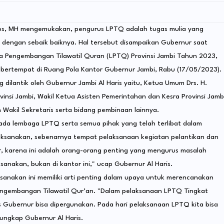
.Sos, MH mengemukakan, pengurus LPTQ adalah tugas mulia yang
 dengan sebaik baiknya. Hal tersebut disampaikan Gubernur saat
 Pengembangan Tilawatil Quran (LPTQ) Provinsi Jambi Tahun 2023,
, bertempat di Ruang Pola Kantor Gubernur Jambi, Rabu (17/05/2023).
dilantik oleh Gubernur Jambi Al Haris yaitu, Ketua Umum Drs. H.
vinsi Jambi, Wakil Ketua Asisten Pemerintahan dan Kesra Provinsi Jamb
n Wakil Sekretaris serta bidang pembinaan lainnya.
ada lembaga LPTQ serta semua pihak yang telah terlibat dalam
aksanakan, sebenarnya tempat pelaksanaan kegiatan pelantikan dan
ur, karena ini adalah orang-orang penting yang mengurus masalah
sanakan, bukan di kantor ini," ucap Gubernur Al Haris.
sanakan ini memiliki arti penting dalam upaya untuk merencanakan
ngembangan Tilawatil Qur’an. "Dalam pelaksanaan LPTQ Tingkat
 Gubernur bisa dipergunakan. Pada hari pelaksanaan LPTQ kita bisa
ungkap Gubernur Al Haris.