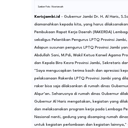
Sumber Foto : Novriansah
Kerisjambi.id
- Gubernur Jambi Dr. H. Al Haris, S
diamanahkan kepada kita, yang harus dilaksanakan
Pembukaan Rapat Kerja Daerah (RAKERDA) Lembaga
sekaligus Pelantikan Pengurus LPTQ Provinsi Jambi
Adapun susunan pengurus LPTQ Provinsi Jambi yang 
Abdullah Sani, M.Pdi, Wakil Ketua Kanwil Agama Pro
dan Kepala Biro Kesra Provinsi Jambi, Sekretaris da
"Saya mengucapkan terima kasih dan apresiasi kep
pelaksanaan Rakerda LPTQ Provinsi Jambi yang dil
raker bisa saja dilaksankan di rumah dinas Gubern
Alqur’an. Seharusnya di rumah dinas Gubernur dilak
Gubernur Al Haris mengatakan, kegiatan yang dilak
dan melaksanakan program kerja pada Lembaga Pe
Nasional nanti, gedung yang disamping rumah dinas
untuk kegiatan perlombaan dan kegiatan lainnya," 