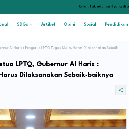
Error:
Tak ada hasil yang di
onal
SDGs
Artikel
Opini
Sosial
Pendidikan
nur Al Haris : Pengurus LPTQ Tugas Mulia, Harus Dilaksanakan Sebaik-
etua LPTQ, Gubernur Al Haris :
Harus Dilaksanakan Sebaik-baiknya