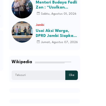
Desa Kec Tebo Ilir
Menteri Budaya Fadli
Bakal Blokade Jalan
Zon : “Usulkan
Perusahaan Itu
Sabtu, Agustus 01, 2026
Ditutup Saja!”
Jambi
Usai Aksi Warga,
DPRD Jambi Siapkan
RDP Jalan Simpang
Jumat, Agustus 07, 2026
Betung–Pintas
Wikipedia