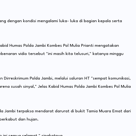
ang dengan kondisi mengalami luka- luka di bagian kepala serta
 Kabid Humas Polda Jambi Kombes Pol Mulia Prianti mengatakan
enaran vidio tersebut "ini masih kita telusuri," katanya minggu
 Dirreskrimum Polda Jambi, melalui saluran HT "sempat komunikasi,
arena susah sinyal," Jelas Kabid Humas Polda Jambi Kombes Pol Mulia
a Jambi terpaksa mendarat darurat di bukit Tamia Muara Emat dari
 berkabut dan hujan.
h ini semua selamat," singkatnya.