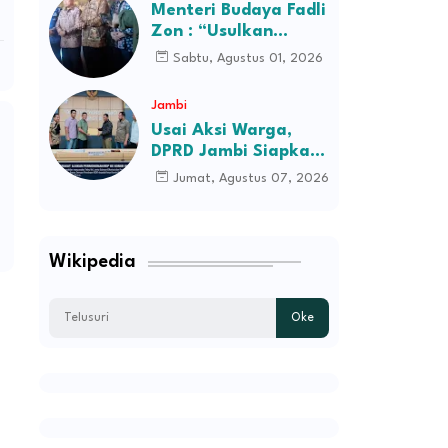
Desa Kec Tebo Ilir
Menteri Budaya Fadli
Bakal Blokade Jalan
Zon : “Usulkan
Perusahaan Itu
Sabtu, Agustus 01, 2026
Ditutup Saja!”
Jambi
Usai Aksi Warga,
DPRD Jambi Siapkan
RDP Jalan Simpang
Jumat, Agustus 07, 2026
Betung–Pintas
Wikipedia