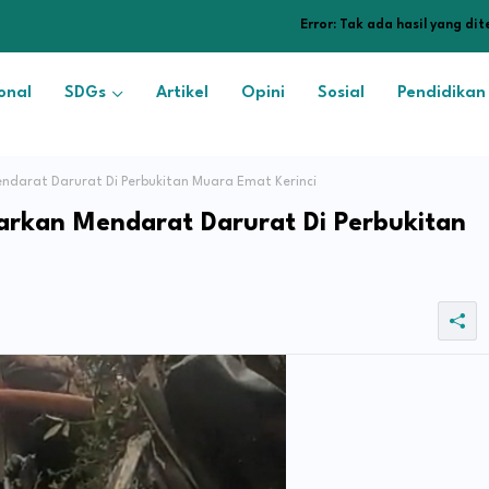
Error:
Tak ada hasil yang di
onal
SDGs
Artikel
Opini
Sosial
Pendidikan
ndarat Darurat Di Perbukitan Muara Emat Kerinci
barkan Mendarat Darurat Di Perbukitan