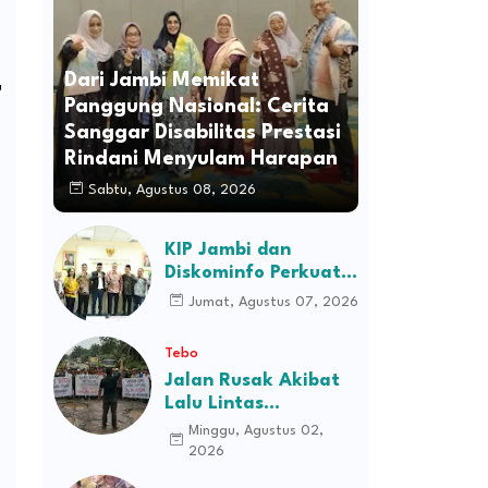
Dari Jambi Memikat
u
Panggung Nasional: Cerita
Sanggar Disabilitas Prestasi
Rindani Menyulam Harapan
Sabtu, Agustus 08, 2026
KIP Jambi dan
Diskominfo Perkuat
Sinergi dengan
Jumat, Agustus 07, 2026
Komisi Informasi
Pusat, Bahas Monev
Tebo
hingga Seleksi
Jalan Rusak Akibat
Komisioner
Lalu Lintas
Kendaraan
Minggu, Agustus 02,
Perusahaan,
2026
Masyarakat Tiga