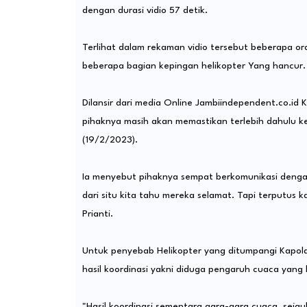
dengan durasi vidio 57 detik.
Terlihat dalam rekaman vidio tersebut beberapa or
beberapa bagian kepingan helikopter Yang hancur.
Dilansir dari media Online Jambiindependent.co.id
pihaknya masih akan memastikan terlebih dahulu keb
(19/2/2023).
Ia menyebut pihaknya sempat berkomunikasi dengan
dari situ kita tahu mereka selamat. Tapi terputus k
Prianti.
Untuk penyebab Helikopter yang ditumpangi Kapold
hasil koordinasi yakni diduga pengaruh cuaca yang
"Hasil koordinasi sementara gara-gara cuaca, sejau