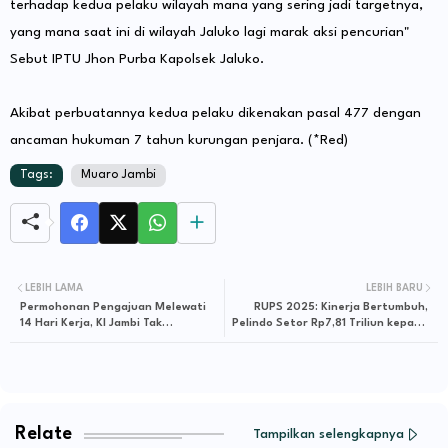
terhadap kedua pelaku wilayah mana yang sering jadi targetnya,
yang mana saat ini di wilayah Jaluko lagi marak aksi pencurian"
Sebut IPTU Jhon Purba Kapolsek Jaluko.
Akibat perbuatannya kedua pelaku dikenakan pasal 477 dengan
ancaman hukuman 7 tahun kurungan penjara. (*Red)
Tags:
Muaro Jambi
LEBIH LAMA
LEBIH BARU
Permohonan Pengajuan Melewati
RUPS 2025: Kinerja Bertumbuh,
14 Hari Kerja, KI Jambi Tak
Pelindo Setor Rp7,81 Triliun kepada
Lanjutkan Sengketa Informasi
Negara
SuaraJambi Vs Kadis TPHP
Muarojambi
Relate
Tampilkan selengkapnya