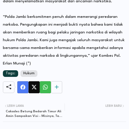
dalam menyelamatkan masyarakat dari ancaman narkotika.
“Polda Jambi berkomitmen penuh dalam memerangi peredaran
narkoba. Pengungkapan ini menjadi bukti nyata bahwa kami tidak
akan memberikan ruang bagi pelaku jaringan narkotika di wilayah
hukum Polda Jambi. Kami juga mengajak seluruh masyarakat untuk
bersama-sama memberikan informasi apabila mengetahui adanya
aktivitas peredaran narkoba di lingkungannya,” ujar Kombes Pol.
Erlan Munaji (*)
Tags:
Hukum
LEBIH LAMA
LEBIH BARU
Cakades Betung Bedarah Timur Ali
Amin Sampaikan Visi - Misinya, Tak
Banyak Janji Siap Wujudkan Betung
Mantap 2034