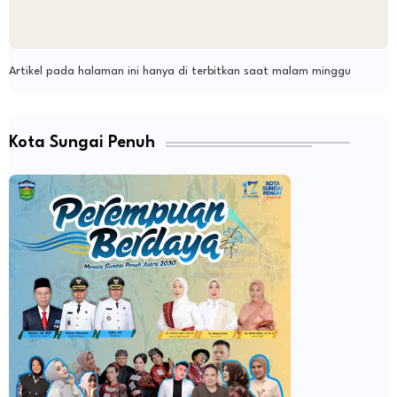
Artikel pada halaman ini hanya di terbitkan saat malam minggu
Kota Sungai Penuh