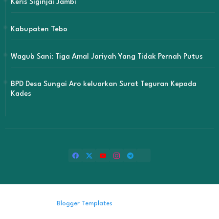
Keris Siginjai Jambi
Kabupaten Tebo
Wagub Sani: Tiga Amal Jariyah Yang Tidak Pernah Putus
BPD Desa Sungai Aro keluarkan Surat Teguran Kepada
Kades
Design by -
Blogger Templates
| Distributed by
Free Blogger
Templates
Copyright © 2024 Kerisjambi.id All Rights Reserved