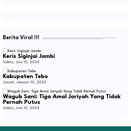
Berita Viral !!!
Keris Siginjai Jambi
Sabtu, Juni 15, 2024
Kabupaten Tebo
Jumat, Januari 10, 2025
Wagub Sani: Tiga Amal Jariyah Yang Tidak
Pernah Putus
Sabtu, Juni 15, 2024