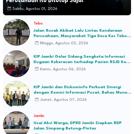
Perusahaan Itu Ditutup Saja!”
Sabtu, Agustus 01, 2026
Tebo
Jalan Rusak Akibat Lalu Lintas Kendaraan
Perusahaan, Masyarakat Tiga Desa Kec Tebo
Ilir Bakal Blokade Jalan
Minggu, Agustus 02, 2026
KIP Jambi Gelar Sidang Sengketa Informasi
Dugaan Kekerasan terhadap Pasien RSJD Kol.
H.M.Syukur Jambi
Kamis, Agustus 06, 2026
KIP Jambi dan Diskominfo Perkuat Sinergi
dengan Komisi Informasi Pusat, Bahas Monev
hingga Seleksi Komisioner
Jumat, Agustus 07, 2026
Jambi
Usai Aksi Warga, DPRD Jambi Siapkan RDP
Jalan Simpang Betung–Pintas