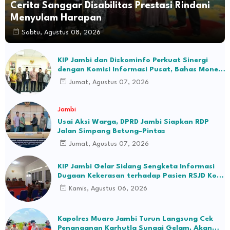
Cerita Sanggar Disabilitas Prestasi Rindani
Menyulam Harapan
Sabtu, Agustus 08, 2026
KIP Jambi dan Diskominfo Perkuat Sinergi
dengan Komisi Informasi Pusat, Bahas Monev
hingga Seleksi Komisioner
Jumat, Agustus 07, 2026
Jambi
Usai Aksi Warga, DPRD Jambi Siapkan RDP
Jalan Simpang Betung–Pintas
Jumat, Agustus 07, 2026
KIP Jambi Gelar Sidang Sengketa Informasi
Dugaan Kekerasan terhadap Pasien RSJD Kol.
H.M.Syukur Jambi
Kamis, Agustus 06, 2026
Kapolres Muaro Jambi Turun Langsung Cek
Penanganan Karhutla Sungai Gelam, Akan