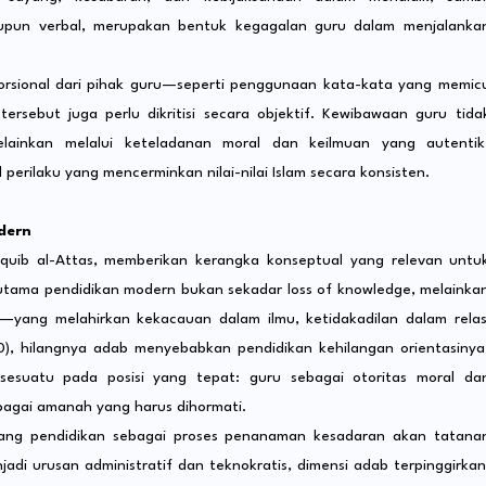
upun verbal, merupakan bentuk kegagalan guru dalam menjalanka
oporsional dari pihak guru—seperti penggunaan kata-kata yang memic
sebut juga perlu dikritisi secara objektif. Kewibawaan guru tida
elainkan melalui keteladanan moral dan keilmuan yang autentik
erilaku yang mencerminkan nilai-nilai Islam secara konsisten.
dern
uib al-Attas, memberikan kerangka konseptual yang relevan untu
utama pendidikan modern bukan sekadar loss of knowledge, melainka
yang melahirkan kekacauan dalam ilmu, ketidakadilan dalam relas
1980), hilangnya adab menyebabkan pendidikan kehilangan orientasinya
esuatu pada posisi yang tepat: guru sebagai otoritas moral da
sebagai amanah yang harus dihormati.
ang pendidikan sebagai proses penanaman kesadaran akan tatana
njadi urusan administratif dan teknokratis, dimensi adab terpinggirkan