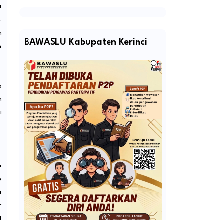
a
-
n
BAWASLU Kabupaten Kerinci
n
p
n
i
m
b
i
r
l