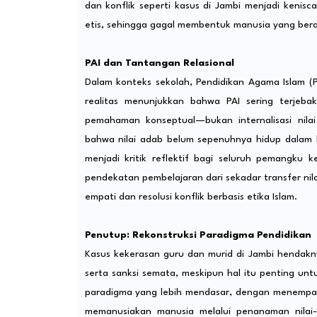
dan konflik seperti kasus di Jambi menjadi kenisc
etis, sehingga gagal membentuk manusia yang ber
PAI dan Tantangan Relasional
Dalam konteks sekolah, Pendidikan Agama Islam (
realitas menunjukkan bahwa PAI sering terjeb
pemahaman konseptual—bukan internalisasi nilai
bahwa nilai adab belum sepenuhnya hidup dalam b
menjadi kritik reflektif bagi seluruh pemangku k
pendekatan pembelajaran dari sekadar transfer nila
empati dan resolusi konflik berbasis etika Islam.
Penutup: Rekonstruksi Paradigma Pendidikan
Kasus kekerasan guru dan murid di Jambi hendakny
serta sanksi semata, meskipun hal itu penting un
paradigma yang lebih mendasar, dengan menempatk
memanusiakan manusia melalui penanaman nilai-