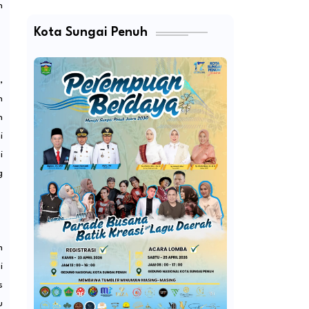
n
Kota Sungai Penuh
,
n
n
i
i
g
m
i
s
u