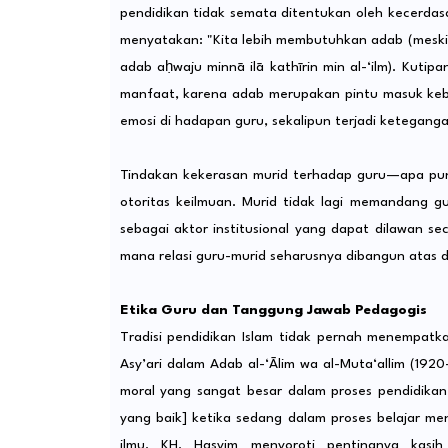
pendidikan tidak semata ditentukan oleh kecerdasa
menyatakan: "Kita lebih membutuhkan adab (meskipun
adab aḥwaju minnā ilā kathīrin min al-‘ilm). Kut
manfaat, karena adab merupakan pintu masuk keber
emosi di hadapan guru, sekalipun terjadi ketegan
Tindakan kekerasan murid terhadap guru—apa pun
otoritas keilmuan. Murid tidak lagi memandang gu
sebagai aktor institusional yang dapat dilawan sec
mana relasi guru-murid seharusnya dibangun atas d
Etika Guru dan Tanggung Jawab Pedagogis
Tradisi pendidikan Islam tidak pernah menempatk
Asy’ari dalam Adab al-‘Ālim wa al-Muta‘allim (19
moral yang sangat besar dalam proses pendidika
yang baik] ketika sedang dalam proses belajar me
ilmu. KH. Hasyim menyoroti pentingnya kasih