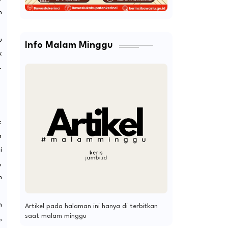
n
u
Info Malam Minggu
k
.
k
n
i
,
n
n
Artikel pada halaman ini hanya di terbitkan
saat malam minggu
,