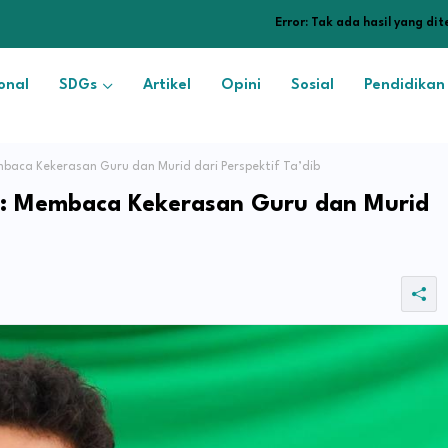
Error:
Tak ada hasil yang di
onal
SDGs
Artikel
Opini
Sosial
Pendidikan
baca Kekerasan Guru dan Murid dari Perspektif Ta’dib
an: Membaca Kekerasan Guru dan Murid