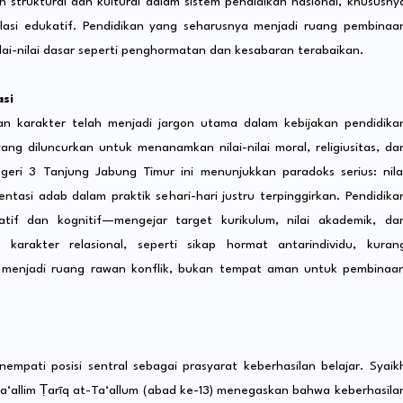
an struktural dan kultural dalam sistem pendidikan nasional, khususny
elasi edukatif. Pendidikan yang seharusnya menjadi ruang pembinaa
ilai-nilai dasar seperti penghormatan dan kesabaran terabaikan.
si
kan karakter telah menjadi jargon utama dalam kebijakan pendidika
ng diluncurkan untuk menanamkan nilai-nilai moral, religiusitas, da
ri 3 Tanjung Jabung Timur ini menunjukkan paradoks serius: nila
ntasi adab dalam praktik sehari-hari justru terpinggirkan. Pendidika
tif dan kognitif—mengejar target kurikulum, nilai akademik, da
arakter relasional, seperti sikap hormat antarindividu, kuran
ah menjadi ruang rawan konflik, bukan tempat aman untuk pembinaa
m
empati posisi sentral sebagai prasyarat keberhasilan belajar. Syaik
uta‘allim Ṭarīq at-Ta‘allum (abad ke-13) menegaskan bahwa keberhasila