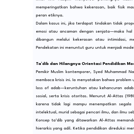
memperingatkan bahwa kekerasan, baik fisik ma
peran etiknya.
Dalam kasus ini, jika terdapat tindakan tidak pr
emosi atau ancaman dengan senjata—maka hal ter
dibangun melalui kekerasan atau intimidasi, m
Pendekatan ini menuntut guru untuk menjadi model p
Ta’dib dan Hilangnya Orientasi Pendidikan Mo
Pemikir Muslim kontemporer, Syed Muhammad Naq
membaca krisis ini. Ia menyatakan bahwa problem 
loss of adab—keruntuhan atau kehancuran adab—
sosial, serta krisis otoritas. Menurut Al-Attas (
karena tidak lagi mampu menempatkan segala s
intelektual, murid sebagai pencari ilmu, dan ilmu 
Konsep ta’dib yang ditawarkan Al-Attas memand
hierarkis yang adil. Ketika pendidikan direduksi me