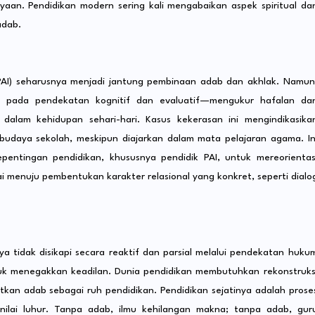
ayaan. Pendidikan modern sering kali mengabaikan aspek spiritual da
adab.
PAI) seharusnya menjadi jantung pembinaan adab dan akhlak. Namun
ak pada pendekatan kognitif dan evaluatif—mengukur hafalan da
 dalam kehidupan sehari-hari. Kasus kekerasan ini mengindikasika
udaya sekolah, meskipun diajarkan dalam mata pelajaran agama. In
epentingan pendidikan, khususnya pendidik PAI, untuk mereorientas
i menuju pembentukan karakter relasional yang konkret, seperti dialo
a tidak disikapi secara reaktif dan parsial melalui pendekatan huku
tuk menegakkan keadilan. Dunia pendidikan membutuhkan rekonstruks
an adab sebagai ruh pendidikan. Pendidikan sejatinya adalah prose
nilai luhur. Tanpa adab, ilmu kehilangan makna; tanpa adab, gur