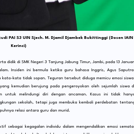
i PAI S3 UIN Sjech. M. Djamil Djambek Bukittinggi (Dosen IAIN
Kerinci)
ta didik di SMK Negeri 3 Tanjung Jabung Timur, Jambi, pada 13 Januar
am. Insiden ini bermula ketika guru bahasa Inggris, Agus Saputra
kata-kata tidak sopan. Teguran tersebut diduga memicu emosi siswa
 yang kemudian berujung pada pengeroyokan oleh sejumlah siswa d
 untuk melindungi diri dengan ancaman. Kasus ini tidak hany
ingkungan sekolah, tetapi juga membuka kembali perdebatan tentan
apuhnya relasi antara guru dan murid.
ktif sebagai kegagalan individu dalam mengendalikan emosi semata