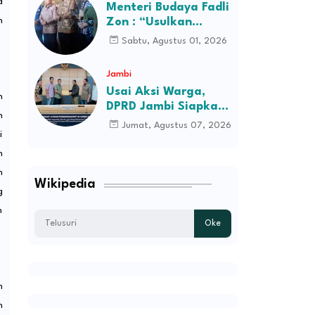
a
Desa Kec Tebo Ilir
Menteri Budaya Fadli
Bakal Blokade Jalan
n
Zon : “Usulkan
Perusahaan Itu
Sabtu, Agustus 01, 2026
Ditutup Saja!”
Jambi
Usai Aksi Warga,
n
DPRD Jambi Siapkan
n
RDP Jalan Simpang
Jumat, Agustus 07, 2026
i
Betung–Pintas
n
n
Wikipedia
g
n
h
n