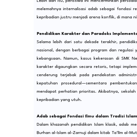
Lebih dari itu, peristiwa ini mencerminkan persoal
melemahnya internalisasi adab sebagai fondasi r
kepribadian justru menjadi arena konflik, di mana n
Pendidikan Karakter dan Paradoks Implementa
Selama lebih dari satu dekade terakhir, pendidi
nasional, dengan berbagai program dan regulasi ya
kebangsaan. Namun, kasus kekerasan di SMK Nege
karakter digaungkan secara retoris, tetapi impleme
cenderung terjebak pada pendekatan administra
kepatuhan prosedural—sementara pembentukan k
mendapat perhatian prioritas. Akibatnya, sekol
kepribadian yang utuh.
Adab sebagai Fondasi Ilmu dalam Tradisi Isla
Dalam khazanah pendidikan Islam klasik, adab men
Burhan al-Islam al-Zarnuji dalam kitab Ta‘līm al-M