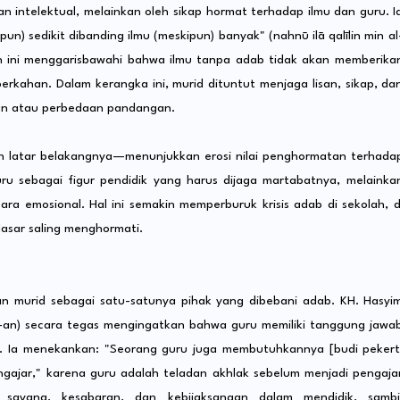
n intelektual, melainkan oleh sikap hormat terhadap ilmu dan guru. I
) sedikit dibanding ilmu (meskipun) banyak" (nahnū ilā qalīlin min al
ipan ini menggarisbawahi bahwa ilmu tanpa adab tidak akan memberika
kahan. Dalam kerangka ini, murid dituntut menjaga lisan, sikap, da
gan atau perbedaan pandangan.
 latar belakangnya—menunjukkan erosi nilai penghormatan terhada
ru sebagai figur pendidik yang harus dijaga martabatnya, melainka
ara emosional. Hal ini semakin memperburuk krisis adab di sekolah, d
asar saling menghormati.
an murid sebagai satu-satunya pihak yang dibebani adab. KH. Hasyi
20-an) secara tegas mengingatkan bahwa guru memiliki tanggung jawa
n. Ia menekankan: "Seorang guru juga membutuhkannya [budi pekert
ngajar," karena guru adalah teladan akhlak sebelum menjadi pengaja
 sayang, kesabaran, dan kebijaksanaan dalam mendidik, sambi