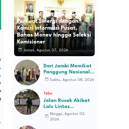
KIP Jambi dan Diskominfo
Perkuat Sinergi dengan
Komisi Informasi Pusat,
Bahas Monev hingga Seleksi
Komisioner
Jumat, Agustus 07, 2026
i
Dari Jambi Memikat
,
Panggung Nasional:
,
Cerita Sanggar
Sabtu, Agustus 08, 2026
i
Disabilitas Prestasi
Rindani Menyulam
a
Tebo
Harapan
g
Jalan Rusak Akibat
Lalu Lintas
Kendaraan
Minggu, Agustus 02,
Perusahaan,
2026
.
Masyarakat Tiga