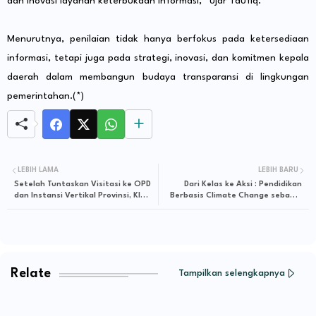
dan inovasi layanan keterbukaan informasi,” ujar Taufiq.
Menurutnya, penilaian tidak hanya berfokus pada ketersediaan
informasi, tetapi juga pada strategi, inovasi, dan komitmen kepala
daerah dalam membangun budaya transparansi di lingkungan
pemerintahan.(*)
LEBIH LAMA
LEBIH BARU
Setelah Tuntaskan Visitasi ke OPD
Dari Kelas ke Aksi : Pendidikan
dan Instansi Vertikal Provinsi, KI
Berbasis Climate Change sebagai
Jambi Mulai Besok Lanjut ke
Gerakan Sosial
Kabupaten/Kota
Relate
Tampilkan selengkapnya