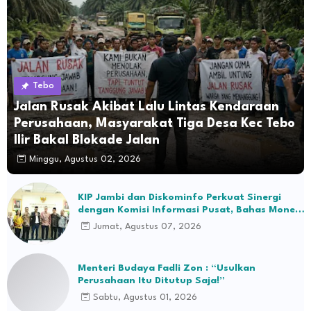
Tebo
Jalan Rusak Akibat Lalu Lintas Kendaraan
Perusahaan, Masyarakat Tiga Desa Kec Tebo
Ilir Bakal Blokade Jalan
Minggu, Agustus 02, 2026
KIP Jambi dan Diskominfo Perkuat Sinergi
dengan Komisi Informasi Pusat, Bahas Monev
hingga Seleksi Komisioner
Jumat, Agustus 07, 2026
Menteri Budaya Fadli Zon : “Usulkan
Perusahaan Itu Ditutup Saja!”
Sabtu, Agustus 01, 2026