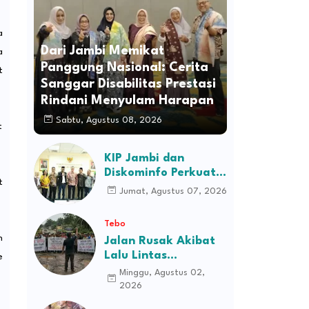
a
Dari Jambi Memikat
a
Panggung Nasional: Cerita
t
Sanggar Disabilitas Prestasi
Rindani Menyulam Harapan
Sabtu, Agustus 08, 2026
t
KIP Jambi dan
Diskominfo Perkuat
t
Sinergi dengan
Jumat, Agustus 07, 2026
Komisi Informasi
Pusat, Bahas Monev
Tebo
hingga Seleksi
n
Jalan Rusak Akibat
Komisioner
Lalu Lintas
e
Kendaraan
Minggu, Agustus 02,
Perusahaan,
2026
Masyarakat Tiga