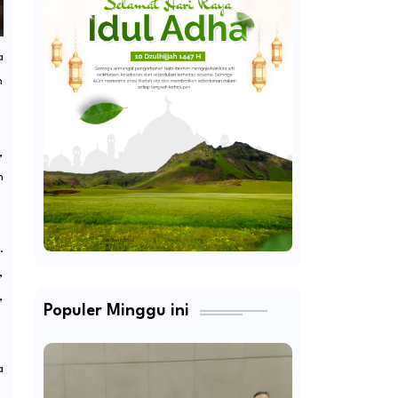
a
n
,
h
.
,
,
Populer Minggu ini
a