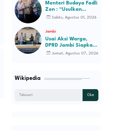
Desa Kec Tebo Ilir
Menteri Budaya Fadli
Bakal Blokade Jalan
Zon : “Usulkan
Perusahaan Itu
Sabtu, Agustus 01, 2026
Ditutup Saja!”
Jambi
Usai Aksi Warga,
DPRD Jambi Siapkan
RDP Jalan Simpang
Jumat, Agustus 07, 2026
Betung–Pintas
Wikipedia