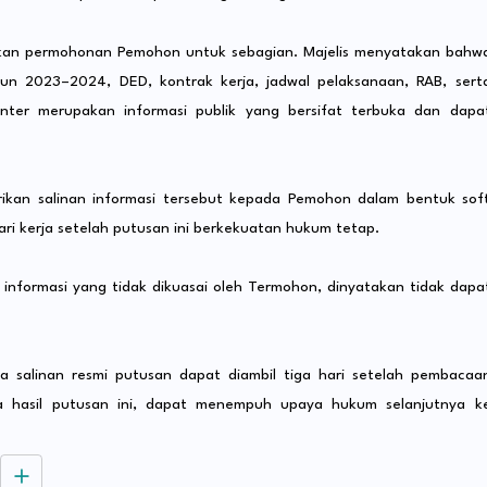
lkan permohonan Pemohon untuk sebagian. Majelis menyatakan bahw
un 2023–2024, DED, kontrak kerja, jadwal pelaksanaan, RAB, sert
nter merupakan informasi publik yang bersifat terbuka dan dapa
kan salinan informasi tersebut kepada Pemohon dalam bentuk sof
i kerja setelah putusan ini berkekuatan hukum tetap.
informasi yang tidak dikuasai oleh Termohon, dinyatakan tidak dapa
a salinan resmi putusan dapat diambil tiga hari setelah pembacaa
a hasil putusan ini, dapat menempuh upaya hukum selanjutnya k