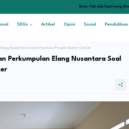
Error:
Tak ada hasil yang di
onal
SDGs
Artikel
Opini
Sosial
Pendidikan
lang Nusantara Soal Informasi Proyek Islamic Center
an Perkumpulan Elang Nusantara Soal
ter