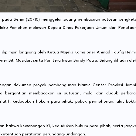
ambi pada Senin (20/10) menggelar sidang pembacaan putusan sengket
selaku Pemohon melawan Kepala Dinas Pekerjaan Umum dan Penataa
 dipimpin langsung oleh Ketua Majelis Komisioner Ahmad Taufiq Helmi
er Siti Masidar, serta Panitera Irwan Sandy Putra. Sidang dihadiri ole
engan dokumen proyek pembangunan Islamic Center Provinsi Jambi
ara bergantian membacakan isi putusan, mulai dari duduk perkara
latif, kedudukan hukum para pihak, pokok permohonan, alat bukti
ulan bahwa kewenangan KI, kedudukan hukum para pihak, serta jangk
 ketentuan peraturan perundang-undangan.