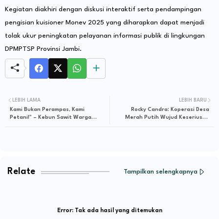
Kegiatan diakhiri dengan diskusi interaktif serta pendampingan
pengisian kuisioner Monev 2025 yang diharapkan dapat menjadi
tolak ukur peningkatan pelayanan informasi publik di lingkungan
DPMPTSP Provinsi Jambi.
LEBIH LAMA
LEBIH BARU
Kami Bukan Perampas, Kami
Rocky Candra: Koperasi Desa
Petani!" – Kebun Sawit Warga
Merah Putih Wujud Keseriusan
Muaro Jambi Dipatok Satgas PKH
Prabowo Mendistribusikan
Keadilan Ekonomi
Relate
Tampilkan selengkapnya
Error:
Tak ada hasil yang ditemukan