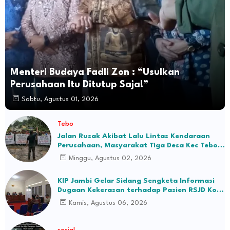
Menteri Budaya Fadli Zon : “Usulkan
Perusahaan Itu Ditutup Saja!”
Sabtu, Agustus 01, 2026
Tebo
Jalan Rusak Akibat Lalu Lintas Kendaraan
Perusahaan, Masyarakat Tiga Desa Kec Tebo
Ilir Bakal Blokade Jalan
Minggu, Agustus 02, 2026
KIP Jambi Gelar Sidang Sengketa Informasi
Dugaan Kekerasan terhadap Pasien RSJD Kol.
H.M.Syukur Jambi
Kamis, Agustus 06, 2026