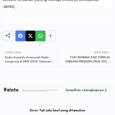
Jambi).
LEBIH LAMA
LEBIH BARU
Kadis Kominfo Ariansyah Hadir
TOK! RAHMAD ZAKI TERPILIH
Langsung di HPN 2025; Tekanan
SEBAGAI PRESIDEN UNJA 2025-
Sinergitas Pemerintah dan Media
2026
Terjaga Baik
Relate
Tampilkan selengkapnya
Error:
Tak ada hasil yang ditemukan