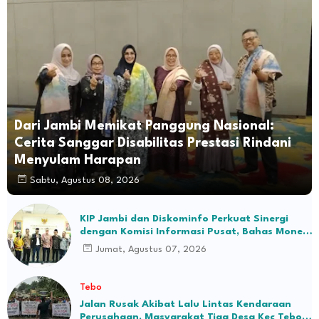
Dari Jambi Memikat Panggung Nasional:
Cerita Sanggar Disabilitas Prestasi Rindani
Menyulam Harapan
Sabtu, Agustus 08, 2026
KIP Jambi dan Diskominfo Perkuat Sinergi
dengan Komisi Informasi Pusat, Bahas Monev
hingga Seleksi Komisioner
Jumat, Agustus 07, 2026
Tebo
Jalan Rusak Akibat Lalu Lintas Kendaraan
Perusahaan, Masyarakat Tiga Desa Kec Tebo