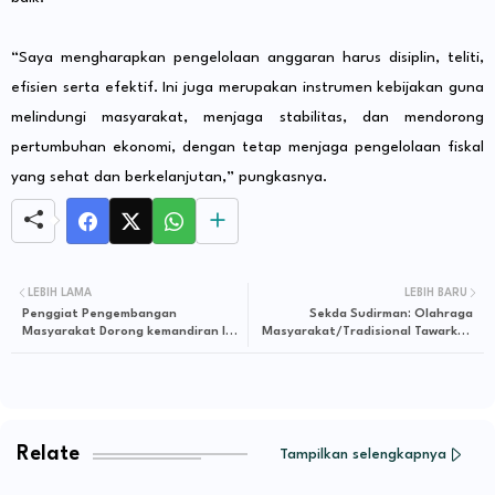
“Saya mengharapkan pengelolaan anggaran harus disiplin, teliti,
efisien serta efektif. Ini juga merupakan instrumen kebijakan guna
melindungi masyarakat, menjaga stabilitas, dan mendorong
pertumbuhan ekonomi, dengan tetap menjaga pengelolaan fiskal
yang sehat dan berkelanjutan,” pungkasnya.
LEBIH LAMA
LEBIH BARU
Penggiat Pengembangan
Sekda Sudirman: Olahraga
Masyarakat Dorong kemandiran Ibu
Masyarakat/Tradisional Tawarkan
PKK Danau Keman Di Desa Setiris
Kebersamaan dan Kebugaran
Jasmani untuk Semua Golongan
Relate
Tampilkan selengkapnya