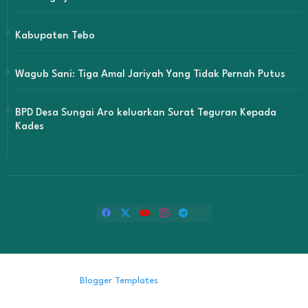
Kabupaten Tebo
Wagub Sani: Tiga Amal Jariyah Yang Tidak Pernah Putus
BPD Desa Sungai Aro keluarkan Surat Teguran Kepada
Kades
Design by -
Blogger Templates
| Distributed by
Free Blogger
Templates
Copyright © 2024 Kerisjambi.id All Rights Reserved