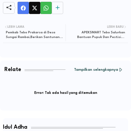
LEBIH LAMA
LEBIH BARU
Pemkab Tebo Prakarsa di Desa
APEKSMART Tebo Salurkan
Sungai Rambai,Berikan Santunan
Bantuan Pupuk Dan Pestisida
Anak Yatim Dan Duafa
Kepada Kelompok Tani Muara Tabir
Relate
Tampilkan selengkapnya
Error:
Tak ada hasil yang ditemukan
Idul Adha