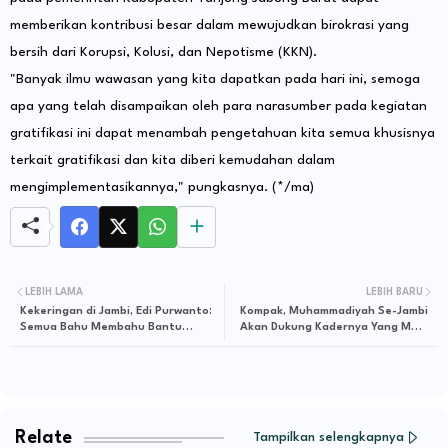
memberikan kontribusi besar dalam mewujudkan birokrasi yang
bersih dari Korupsi, Kolusi, dan Nepotisme (KKN).
"Banyak ilmu wawasan yang kita dapatkan pada hari ini, semoga
apa yang telah disampaikan oleh para narasumber pada kegiatan
gratifikasi ini dapat menambah pengetahuan kita semua khusisnya
terkait gratifikasi dan kita diberi kemudahan dalam
mengimplementasikannya," pungkasnya. (*/ma)
LEBIH LAMA
LEBIH BARU
Kekeringan di Jambi, Edi Purwanto:
Kompak, Muhammadiyah Se-Jambi
Semua Bahu Membahu Bantu
Akan Dukung Kadernya Yang Maju
Masyarakat Terdampak Kekeringan
di Pemilu 2024, Termasuk Rocky
Candra
Relate
Tampilkan selengkapnya