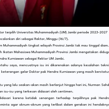
tor terpilih Universitas Muhammadiyah (UM) Jambi periode 2023-2027
alonkan diri sebagai Rektor, Minggu (16/7).
m Muhammadiyah tingkat wilayah Provinsi Jambi tak mau tinggal diam.
h Ikatan Mahasiswa Muhammadiyah Provinsi Jambi mengatakan didug
endra Kurniawan sebagai Rektor UM Jambi.
 Setahu saya, mencuatnya isu ini dikarenakan adanya kesalahan tekni
keterangan gelar Doktor pak Hendra Kurniawan yang masih berstatu
 yang lalu seakan-akan masih berlanjut hingga hari ini, Nurman Sahd
 isu-isu yang terkesan didasari oleh sentimen.
idasari karena ketidak senangan terhadap terpilihnya pak Hendr
eminta agar oknum-oknum yang terlibat dalam gerakan ini hendakny