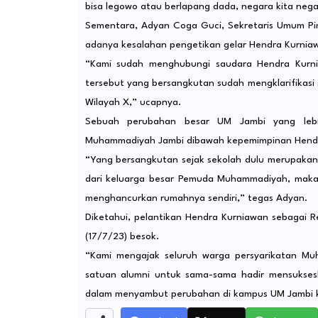
bisa legowo atau berlapang dada, negara kita nega
Sementara, Adyan Coga Guci, Sekretaris Umum P
adanya kesalahan pengetikan gelar Hendra Kurnia
“Kami sudah menghubungi saudara Hendra Kurni
tersebut yang bersangkutan sudah mengklarifikasi 
Wilayah X,” ucapnya.
Sebuah perubahan besar UM Jambi yang lebih
Muhammadiyah Jambi dibawah kepemimpinan Hendra K
“Yang bersangkutan sejak sekolah dulu merupakan 
dari keluarga besar Pemuda Muhammadiyah, maka 
menghancurkan rumahnya sendiri,” tegas Adyan.
Diketahui, pelantikan Hendra Kurniawan sebagai R
(17/7/23) besok.
“Kami mengajak seluruh warga persyarikatan Mu
satuan alumni untuk sama-sama hadir mensuksesk
dalam menyambut perubahan di kampus UM Jambi 