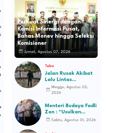
n
KIP Jambi dan Diskominfo
Perkuat Sinergi dengan
n
Komisi Informasi Pusat,
i
Bahas Monev hingga Seleksi
Komisioner
n
Jumat, Agustus 07, 2026
Tebo
n
Jalan Rusak Akibat
t
Lalu Lintas
Kendaraan
Minggu, Agustus 02,
n
Perusahaan,
2026
Masyarakat Tiga
Desa Kec Tebo Ilir
Menteri Budaya Fadli
a
Bakal Blokade Jalan
Zon : “Usulkan
n
Perusahaan Itu
Sabtu, Agustus 01, 2026
Ditutup Saja!”