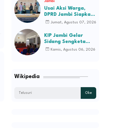
Jambi
Usai Aksi Warga,
DPRD Jambi Siapkan
RDP Jalan Simpang
Jumat, Agustus 07, 2026
Betung–Pintas
KIP Jambi Gelar
Sidang Sengketa
Informasi Dugaan
Kamis, Agustus 06, 2026
Kekerasan terhadap
Pasien RSJD Kol.
H.M.Syukur Jambi
Wikipedia