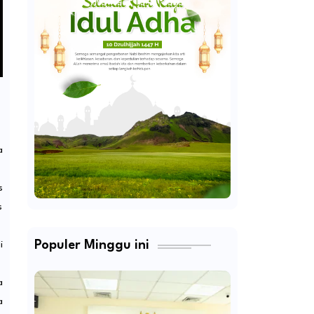
a
s
s
Populer Minggu ini
i
a
a