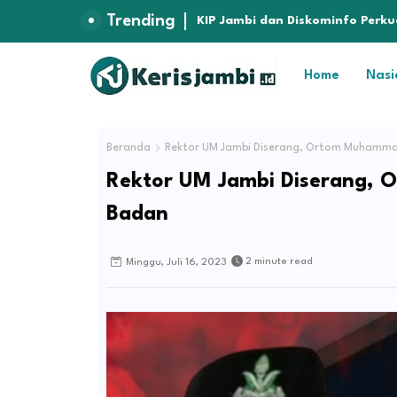
Trending
Usai Aksi Warga, DPRD Jambi S
KIP Jambi dan Diskominfo Perk
Seleksi Komisioner
Home
Nasi
Beranda
Rektor UM Jambi Diserang, Ortom Muhamma
Rektor UM Jambi Diserang,
Badan
2 minute read
Minggu, Juli 16, 2023