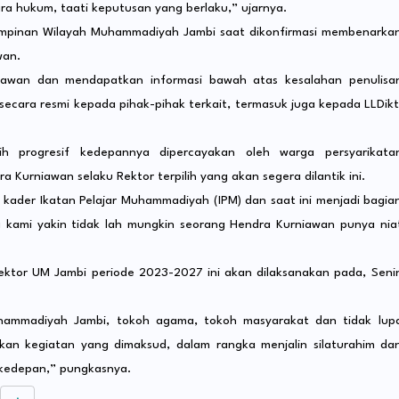
ra hukum, taati keputusan yang berlaku,” ujarnya.
impinan Wilayah Muhammadiyah Jambi saat dikonfirmasi membenarka
wan.
awan dan mendapatkan informasi bawah atas kesalahan penulisa
secara resmi kepada pihak-pihak terkait, termasuk juga kepada LLDikt
 progresif kedepannya dipercayakan oleh warga persyarikata
urniawan selaku Rektor terpilih yang akan segera dilantik ini.
kader Ikatan Pelajar Muhammadiyah (IPM) dan saat ini menjadi bagia
kami yakin tidak lah mungkin seorang Hendra Kurniawan punya nia
ektor UM Jambi periode 2023-2027 ini akan dilaksanakan pada, Seni
hammadiyah Jambi, tokoh agama, tokoh masyarakat dan tidak lup
an kegiatan yang dimaksud, dalam rangka menjalin silaturahim da
kedepan,” pungkasnya.