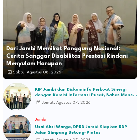
Dari Jambi Memikat Panggung Nasional:
Cerita Sanggar Disabilitas Prestasi Rindani
Menyulam Harapan
Sabtu, Agustus 08, 2026
KIP Jambi dan Diskominfo Perkuat Sinergi
dengan Komisi Informasi Pusat, Bahas Monev
hingga Seleksi Komisioner
Jumat, Agustus 07, 2026
Jambi
Usai Aksi Warga, DPRD Jambi Siapkan RDP
Jalan Simpang Betung–Pintas