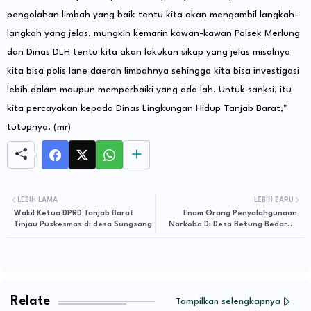
pengolahan limbah yang baik tentu kita akan mengambil langkah-
langkah yang jelas, mungkin kemarin kawan-kawan Polsek Merlung
dan Dinas DLH tentu kita akan lakukan sikap yang jelas misalnya
kita bisa polis lane daerah limbahnya sehingga kita bisa investigasi
lebih dalam maupun memperbaiki yang ada lah. Untuk sanksi, itu
kita percayakan kepada Dinas Lingkungan Hidup Tanjab Barat,"
tutupnya. (mr)
LEBIH LAMA
LEBIH BARU
Wakil Ketua DPRD Tanjab Barat
Enam Orang Penyalahgunaan
Tinjau Puskesmas di desa Sungsang
Narkoba Di Desa Betung Bedarah
Timur Diringkus Tim Polsek Tebo Ilir.
Relate
Tampilkan selengkapnya