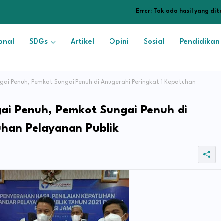
Error:
Tak ada hasil yang di
onal
SDGs
Artikel
Opini
Sosial
Pendidikan
ai Penuh, Pemkot Sungai Penuh di Anugerahi Peringkat 1 Kepatuhan
ai Penuh, Pemkot Sungai Penuh di
uhan Pelayanan Publik