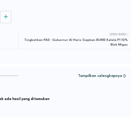
LEBIH BARU
Tingkatkan PAD : Gubernur Al Haris Siapkan BUMD Kelola P1 10%
Blok Migas
Tampilkan selengkapnya
k ada hasil yang ditemukan