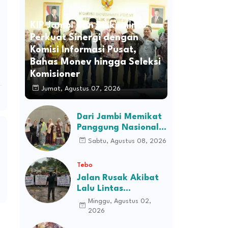
KIP Jambi dan Diskominfo
Perkuat Sinergi dengan
Komisi Informasi Pusat,
Bahas Monev hingga Seleksi
Komisioner
Jumat, Agustus 07, 2026
Dari Jambi Memikat
Panggung Nasional:
Cerita Sanggar
Sabtu, Agustus 08, 2026
Disabilitas Prestasi
Rindani Menyulam
Tebo
Harapan
Jalan Rusak Akibat
Lalu Lintas
Kendaraan
Minggu, Agustus 02,
Perusahaan,
2026
Masyarakat Tiga