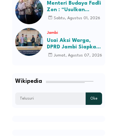
Desa Kec Tebo Ilir
Menteri Budaya Fadli
Bakal Blokade Jalan
Zon : “Usulkan
Perusahaan Itu
Sabtu, Agustus 01, 2026
Ditutup Saja!”
Jambi
Usai Aksi Warga,
DPRD Jambi Siapkan
RDP Jalan Simpang
Jumat, Agustus 07, 2026
Betung–Pintas
Wikipedia