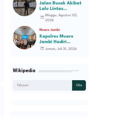
Jalan Rusak Akibat
Lalu Lintas
Kendaraan
Minggu, Agustus 02,
Perusahaan,
2026
Masyarakat Tiga
Muaro Jambi
Desa Kec Tebo Ilir
Bakal Blokade Jalan
Kapolres Muaro
Jambi Hadiri
Pelantikan Pengurus
Jumat, Juli 31, 2026
Persatuan Pemuda
Melayu Kabupaten
Muaro Jambi Periode
2026–2031
Wikipedia