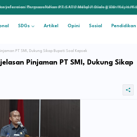
enyelesaian Permasalahan PT SATU Melalui Dialog dan Kepastia
onal
SDGs
Artikel
Opini
Sosial
Pendidikan
Pinjaman PT SMI, Dukung Sikap Bupati Soal Kepsek
ejelasan Pinjaman PT SMI, Dukung Sikap