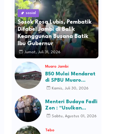
sosial
Sosok Rosa Lubis, Pembatik
Difabel Jambi di Balik
Keanggunan Busana Batik
Ibu Gubernur
Jumat, Juli 31, 2026
Muaro Jambi
B50 Mulai Mendarat
di SPBU Muaro
Jambi, Stok Ludes
Kamis, Juli 30, 2026
Dalam Hitungan Jam
Menteri Budaya Fadli
Zon : “Usulkan
Perusahaan Itu
Sabtu, Agustus 01, 2026
Ditutup Saja!”
Tebo