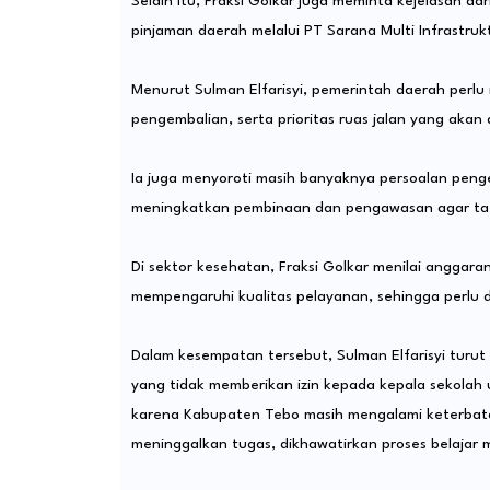
Selain itu, Fraksi Golkar juga meminta kejelasan d
pinjaman daerah melalui PT Sarana Multi Infrastruk
Menurut Sulman Elfarisyi, pemerintah daerah perl
pengembalian, serta prioritas ruas jalan yang aka
Ia juga menyoroti masih banyaknya persoalan peng
meningkatkan pembinaan dan pengawasan agar tata
Di sektor kesehatan, Fraksi Golkar menilai anggar
mempengaruhi kualitas pelayanan, sehingga perlu d
Dalam kesempatan tersebut, Sulman Elfarisyi turu
yang tidak memberikan izin kepada kepala sekolah u
karena Kabupaten Tebo masih mengalami keterbatas
meninggalkan tugas, dikhawatirkan proses belajar