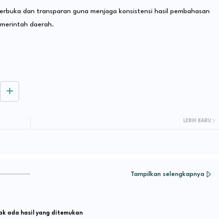
a terbuka dan transparan guna menjaga konsistensi hasil pembahasan
emerintah daerah.
LEBIH BARU
Tampilkan selengkapnya
k ada hasil yang ditemukan