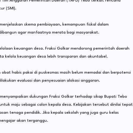
ari Tim Anggaran Pemerintah Daerah (TAPD) Tebo terkait rencana
tur (SMI).
u menjelaskan skema pembiayaan, kemampuan fiskal dalam
n dibangun agar manfaatnya merata bagi masyarakat.
elolaan keuangan desa. Fraksi Golkar mendorong pemerintah daerah
 kelola keuangan desa lebih transparan dan akuntabel.
an obat habis pakai di puskesmas masih belum memadai dan berpotensi
ilakukan evaluasi dan penyesuaian alokasi anggaran.
t menyampaikan dukungan Fraksi Golkar terhadap sikap Bupati Tebo
ntuk maju sebagai calon kepala desa. Kebijakan tersebut dinilai tepat
an tenaga pendidik. Jika kepala sekolah yang juga guru kelas
 mengajar akan terganggu.