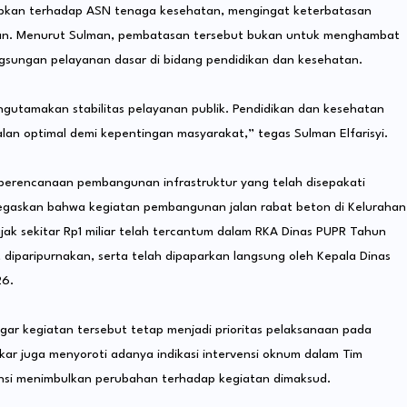
rapkan terhadap ASN tenaga kesehatan, mengingat keterbatasan
hatan. Menurut Sulman, pembatasan tersebut bukan untuk menghambat
ngsungan pelayanan dasar di bidang pendidikan dan kesehatan.
gutamakan stabilitas pelayanan publik. Pendidikan dan kesehatan
an optimal demi kepentingan masyarakat,” tegas Sulman Elfarisyi.
si perencanaan pembangunan infrastruktur yang telah disepakati
gaskan bahwa kegiatan pembangunan jalan rabat beton di Kelurahan
ak sekitar Rp1 miliar telah tercantum dalam RKA Dinas PUPR Tahun
iparipurnakan, serta telah dipaparkan langsung oleh Kepala Dinas
6.
gar kegiatan tersebut tetap menjadi prioritas pelaksanaan pada
ar juga menyoroti adanya indikasi intervensi oknum dalam Tim
nsi menimbulkan perubahan terhadap kegiatan dimaksud.