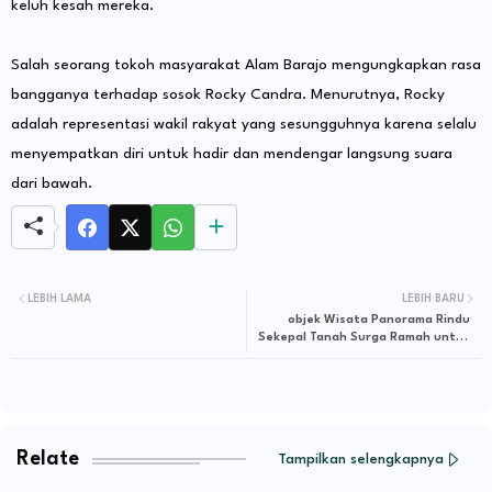
keluh kesah mereka.
Salah seorang tokoh masyarakat Alam Barajo mengungkapkan rasa
bangganya terhadap sosok Rocky Candra. Menurutnya, Rocky
adalah representasi wakil rakyat yang sesungguhnya karena selalu
menyempatkan diri untuk hadir dan mendengar langsung suara
dari bawah.
LEBIH LAMA
LEBIH BARU
objek Wisata Panorama Rindu
Sekepal Tanah Surga Ramah untuk
Berliburan Bersama Keluarga
Terrcinta di Suasana Lebaran.
Relate
Tampilkan selengkapnya