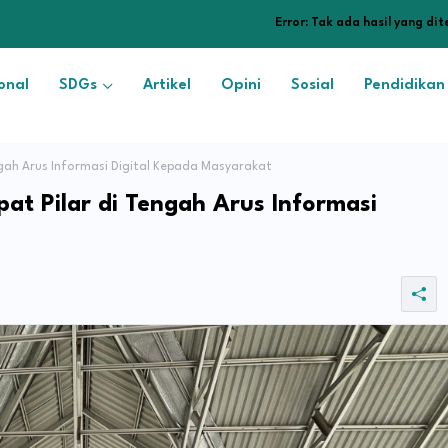
Error:
Tak ada hasil yang di
onal
SDGs
Artikel
Opini
Sosial
Pendidikan
ah Arus Informasi Digital Kepada Masyarakat
t Pilar di Tengah Arus Informasi