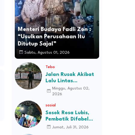
Menteri Budaya Fadli Zon :
“Usulkan Perusahaan Itu
Ditutup Saja!”
Sabtu, Agustus 01, 2026
Tebo
Jalan Rusak Akibat
Lalu Lintas
Kendaraan
Minggu, Agustus 02,
Perusahaan,
2026
Masyarakat Tiga
sosial
Desa Kec Tebo Ilir
Bakal Blokade Jalan
Sosok Rosa Lubis,
Pembatik Difabel
Jambi di Balik
Jumat, Juli 31, 2026
Keanggunan Busana