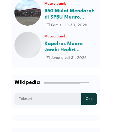
Batik Ibu Gubernur
Muaro Jambi
B50 Mulai Mendarat
di SPBU Muaro
Jambi, Stok Ludes
Kamis, Juli 30, 2026
Dalam Hitungan Jam
Muaro Jambi
Kapolres Muaro
Jambi Hadiri
Pelantikan Pengurus
Jumat, Juli 31, 2026
Persatuan Pemuda
Melayu Kabupaten
Muaro Jambi Periode
2026–2031
Wikipedia