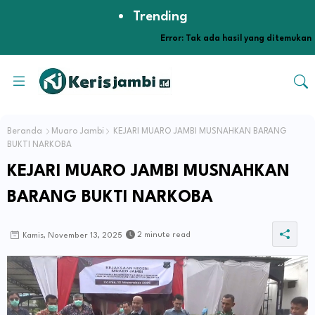
Trending
Error:
Tak ada hasil yang ditemukan
Beranda
Muaro Jambi
KEJARI MUARO JAMBI MUSNAHKAN BARANG
BUKTI NARKOBA
KEJARI MUARO JAMBI MUSNAHKAN
BARANG BUKTI NARKOBA
2 minute read
Kamis, November 13, 2025