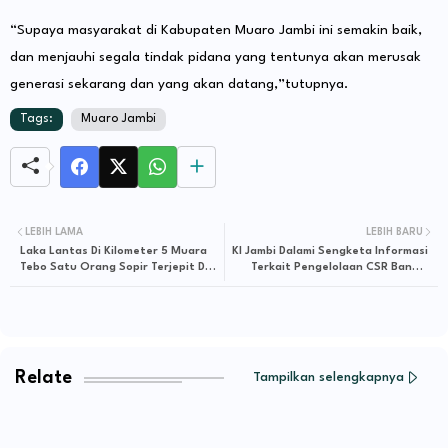
“Supaya masyarakat di Kabupaten Muaro Jambi ini semakin baik,
dan menjauhi segala tindak pidana yang tentunya akan merusak
generasi sekarang dan yang akan datang,”tutupnya.
Tags:
Muaro Jambi
LEBIH LAMA
LEBIH BARU
Laka Lantas Di Kilometer 5 Muara
KI Jambi Dalami Sengketa Informasi
Tebo Satu Orang Sopir Terjepit Dan
Terkait Pengelolaan CSR Bank 9
Meninggal Di Tempat
Jambi
Relate
Tampilkan selengkapnya