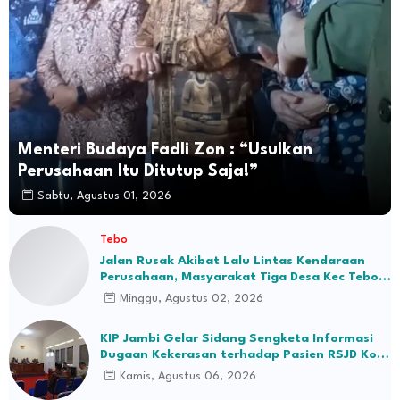
Menteri Budaya Fadli Zon : “Usulkan
Perusahaan Itu Ditutup Saja!”
Sabtu, Agustus 01, 2026
Tebo
Jalan Rusak Akibat Lalu Lintas Kendaraan
Perusahaan, Masyarakat Tiga Desa Kec Tebo
Ilir Bakal Blokade Jalan
Minggu, Agustus 02, 2026
KIP Jambi Gelar Sidang Sengketa Informasi
Dugaan Kekerasan terhadap Pasien RSJD Kol.
H.M.Syukur Jambi
Kamis, Agustus 06, 2026