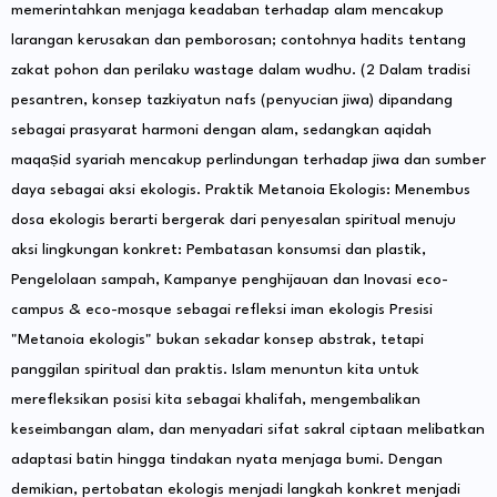
memerintahkan menjaga keadaban terhadap alam mencakup
larangan kerusakan dan pemborosan; contohnya hadits tentang
zakat pohon dan perilaku wastage dalam wudhu. (2 Dalam tradisi
pesantren, konsep tazkiyatun nafs (penyucian jiwa) dipandang
sebagai prasyarat harmoni dengan alam, sedangkan aqidah
maqaṣid syariah mencakup perlindungan terhadap jiwa dan sumber
daya sebagai aksi ekologis. Praktik Metanoia Ekologis: Menembus
dosa ekologis berarti bergerak dari penyesalan spiritual menuju
aksi lingkungan konkret: Pembatasan konsumsi dan plastik,
Pengelolaan sampah, Kampanye penghijauan dan Inovasi eco-
campus & eco-mosque sebagai refleksi iman ekologis Presisi
"Metanoia ekologis" bukan sekadar konsep abstrak, tetapi
panggilan spiritual dan praktis. Islam menuntun kita untuk
merefleksikan posisi kita sebagai khalifah, mengembalikan
keseimbangan alam, dan menyadari sifat sakral ciptaan melibatkan
adaptasi batin hingga tindakan nyata menjaga bumi. Dengan
demikian, pertobatan ekologis menjadi langkah konkret menjadi