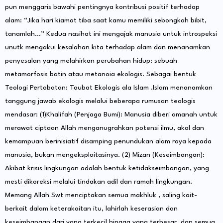
pun menggaris bawahi pentingnya kontribusi positif terhadap
alam: “Jika hari kiamat tiba saat kamu memiliki sebongkah bibit,
tanamlah…” Kedua nasihat ini mengajak manusia untuk introspeksi
unutk mengakui kesalahan kita terhadap alam dan menanamkan
penyesalan yang melahirkan perubahan hidup: sebuah
metamorfosis batin atau metanoia ekologis. Sebagai bentuk
Teologi Pertobatan: Taubat Ekologis ala Islam .Islam menanamkan
tanggung jawab ekologis melalui beberapa rumusan teologis
mendasar: (1)Khalifah (Penjaga Bumi): Manusia diberi amanah untuk
merawat ciptaan Allah menganugrahkan potensi ilmu, akal dan
kemampuan berinisiatif disamping penundukan alam raya kepada
manusia, bukan mengeksploitasinya. (2) Mizan (Keseimbangan):
Akibat krisis lingkungan adalah bentuk ketidakseimbangan, yang
mesti dikoreksi melalui tindakan adil dan ramah lingkungan.
Memang Allah Swt menciptakan semua makhluk , saling kait-
berkait dalam keterakaitan itu, lahirlah keserasian dan
keseimbangan dari yang terkecil hingga yang terbesar, dan semua