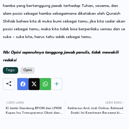
hamba yang bertanggung jawab terhadap Tuhan, sesama, dan
alam posisi sebagai hamba sebagaimana dikatakan oleh Quraish
Shihab bahwa kita di muka bumi sebagai tamu, jika kita sadar akan
posisi sebagai tamu, maka kita tidak bisa berperilaku semau dan se
suka – suka kita, harus tahu adab sebagai tamu.
Nb: Opini sepenuhnya tanggung jawab penulis, tidak mewakili
redaksi
Tags:
Opini
LEBIH LAMA
LEBIH BARU
KI Jambi Gandeng BPOM dan LPKNI
Deklarasi Anti Judi Online, Rahmad
Kupas Isu Transparansi Obat dan
Dzaki: Ini Komitmen Bersama kita
Makanan
dalam Mengurangi Penggunaan
Judi Online di Provinsi Jambi