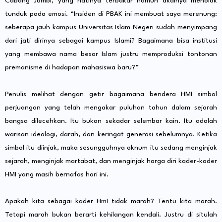
Cabang Jambi, yang hatinya terbakar namun akalnya menolak
tunduk pada emosi. “Insiden di PBAK ini membuat saya merenung:
seberapa jauh kampus Universitas Islam Negeri sudah menyimpang
dari jati dirinya sebagai kampus Islami? Bagaimana bisa institusi
yang membawa nama besar Islam justru memproduksi tontonan
premanisme di hadapan mahasiswa baru?”
Penulis melihat dengan getir bagaimana bendera HMI simbol
perjuangan yang telah mengakar puluhan tahun dalam sejarah
bangsa dilecehkan. Itu bukan sekadar selembar kain. Itu adalah
warisan ideologi, darah, dan keringat generasi sebelumnya. Ketika
simbol itu diinjak, maka sesungguhnya oknum itu sedang menginjak
sejarah, menginjak martabat, dan menginjak harga diri kader-kader
HMI yang masih bernafas hari ini.
Apakah kita sebagai kader HmI tidak marah? Tentu kita marah.
Tetapi marah bukan berarti kehilangan kendali. Justru di situlah