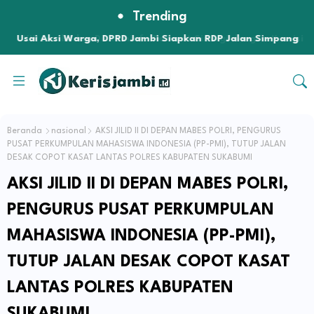
Trending
Usai Aksi Warga, DPRD Jambi Siapkan RDP Jalan Simpang
Betung–Pintas
Beranda
nasional
AKSI JILID II DI DEPAN MABES POLRI, PENGURUS
PUSAT PERKUMPULAN MAHASISWA INDONESIA (PP-PMI), TUTUP JALAN
DESAK COPOT KASAT LANTAS POLRES KABUPATEN SUKABUMI
AKSI JILID II DI DEPAN MABES POLRI,
PENGURUS PUSAT PERKUMPULAN
MAHASISWA INDONESIA (PP-PMI),
TUTUP JALAN DESAK COPOT KASAT
LANTAS POLRES KABUPATEN