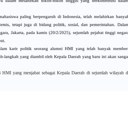
a dalam melahirkan tokoh-tokoh unggul yang berkontribusi dala
mahasiswa paling berpengaruh di Indonesia, telah melahirkan banya
is, tetapi juga di bidang politik, sosial, dan pemerintahan. Dala
ara, Jakarta, pada kamis (20/2/2025), sejumlah pejabat tinggi negar
ut.
dalam karir politik seorang alumni HMI yang telah banyak member
kah-langkah yang diambil oleh Kepala Daerah yang baru ini akan sanga
ni HMI yang menjabat sebagai Kepala Daerah di sejumlah wilayah d