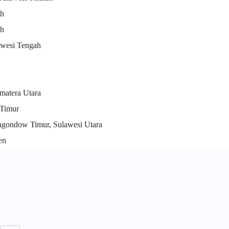
eh
ah
awesi Tengah
matera Utara
 Timur
ngondow Timur, Sulawesi Utara
en