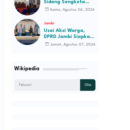
Sidang Sengketa
Komisioner
Informasi Dugaan
Kamis, Agustus 06, 2026
Kekerasan terhadap
Pasien RSJD Kol.
Jambi
H.M.Syukur Jambi
Usai Aksi Warga,
DPRD Jambi Siapkan
RDP Jalan Simpang
Jumat, Agustus 07, 2026
Betung–Pintas
Wikipedia