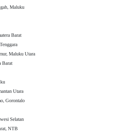
ngah, Maluku
atera Barat
 Tenggara
mur, Maluku Utara
 Barat
uku
mantan Utara
o, Gorontalo
wesi Selatan
arat, NTB