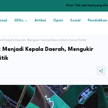
Error:
Tak ada hasil yang di
onal
SDGs
Artikel
Opini
Sosial
Pendidikan
adi Kepala Daerah, Mengukir Sejarah Baru dalam Dunia Politik
k Menjadi Kepala Daerah, Mengukir
itik