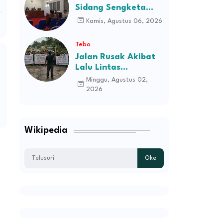
Sidang Sengketa
Informasi Dugaan
Kamis, Agustus 06, 2026
Kekerasan terhadap
Pasien RSJD Kol.
Tebo
H.M.Syukur Jambi
Jalan Rusak Akibat
Lalu Lintas
Kendaraan
Minggu, Agustus 02,
Perusahaan,
2026
Masyarakat Tiga
Desa Kec Tebo Ilir
Bakal Blokade Jalan
Wikipedia