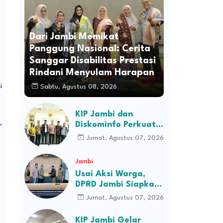
Dari Jambi Memikat
Panggung Nasional: Cerita
Sanggar Disabilitas Prestasi
Rindani Menyulam Harapan
i
Sabtu, Agustus 08, 2026
KIP Jambi dan
Diskominfo Perkuat
”
Sinergi dengan
Jumat, Agustus 07, 2026
Komisi Informasi
Pusat, Bahas Monev
Jambi
hingga Seleksi
Usai Aksi Warga,
Komisioner
DPRD Jambi Siapkan
RDP Jalan Simpang
Jumat, Agustus 07, 2026
Betung–Pintas
KIP Jambi Gelar