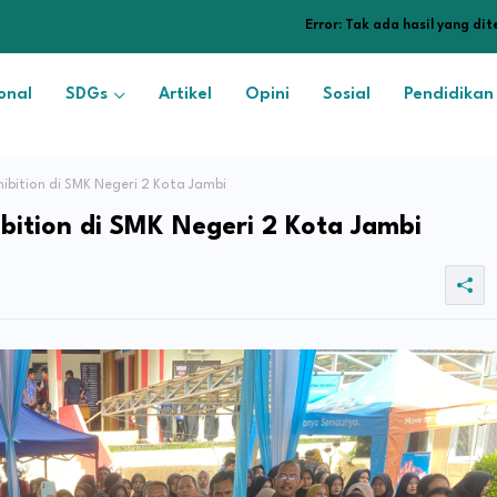
Error:
Tak ada hasil yang di
onal
SDGs
Artikel
Opini
Sosial
Pendidikan
hibition di SMK Negeri 2 Kota Jambi
ibition di SMK Negeri 2 Kota Jambi