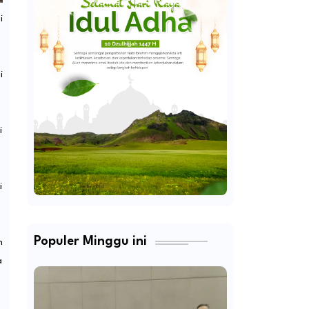
i
i
i
i
Populer Minggu ini
h
a