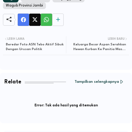
Wagub Provinsi Jambi
LEBIH LAMA
LEBIH BARU
Beredar Foto ASN Tebo Aktif Sibuk
Keluarga Besar Aspan Serahkan
Dengan Urusan Politik
Hewan Kurban Ke Panitia Masjid
Agung Al Ittihad
Relate
Tampilkan selengkapnya
Error:
Tak ada hasil yang ditemukan