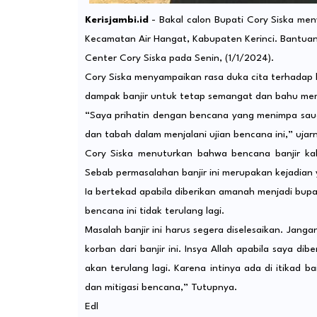
Kerisjambi.id
- Bakal calon Bupati Cory Siska me
Kecamatan Air Hangat, Kabupaten Kerinci. Bantuan 
Center Cory Siska pada Senin, (1/1/2024).
Cory Siska menyampaikan rasa duka cita terhadap 
dampak banjir untuk tetap semangat dan bahu mem
“Saya prihatin dengan bencana yang menimpa sauda
dan tabah dalam menjalani ujian bencana ini,” ujar
Cory Siska menuturkan bahwa bencana banjir kali
Sebab permasalahan banjir ini merupakan kejadian 
Ia bertekad apabila diberikan amanah menjadi bupat
bencana ini tidak terulang lagi.
Masalah banjir ini harus segera diselesaikan. Jang
korban dari banjir ini. Insya Allah apabila saya di
akan terulang lagi. Karena intinya ada di itikad
dan mitigasi bencana,” Tutupnya.
Edl