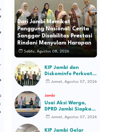
,
a
Dari Jambi Memikat
Panggung Nasional: Cerita
a
Sanggar Disabilitas Prestasi
Rindani Menyulam Harapan
,
Sabtu, Agustus 08, 2026
.
KIP Jambi dan
Diskominfo Perkuat
Sinergi dengan
a
Jumat, Agustus 07, 2026
Komisi Informasi
Pusat, Bahas Monev
Jambi
i
hingga Seleksi
Usai Aksi Warga,
k
Komisioner
DPRD Jambi Siapkan
n
RDP Jalan Simpang
Jumat, Agustus 07, 2026
Betung–Pintas
KIP Jambi Gelar