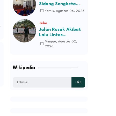
Sidang Sengketa
Informasi Dugaan
Kamis, Agustus 06, 2026
Kekerasan terhadap
Pasien RSJD Kol.
Tebo
H.M.Syukur Jambi
Jalan Rusak Akibat
Lalu Lintas
Kendaraan
Minggu, Agustus 02,
Perusahaan,
2026
Masyarakat Tiga
Desa Kec Tebo Ilir
Bakal Blokade Jalan
Wikipedia