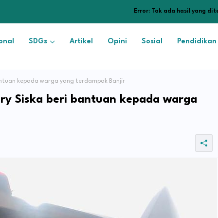
Error:
Tak ada hasil yang di
onal
SDGs
Artikel
Opini
Sosial
Pendidikan
bantuan kepada warga yang terdampak Banjir
ory Siska beri bantuan kepada warga