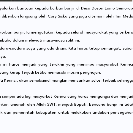
nyalurkan bantuan kepada korban banjir di Desa Dusun Lamo Semurup
diberikan langsung oleh Cory Siska yang juga ditemani oleh Tim Medi
korban banjir. Ia mengatakan kepada seluruh masyarakat yang terken
bahu dalam melewati masa-masa sulit ini.
ra-saudara saya yang ada di sini. Kita harus tetap semangat, sabar
nya.
 ini harus menjadi yang terakhir yang menimpa masyarakat Kerinci
yang kerap terjadi ketika memasuki musim penghujan.
i Kerinci, akan semaksimal mungkin mencarikan solusi terbaik sehingg
an sampai ada lagi masyarkat Kerinci yang harus mengungsi dan menjad
berikan amanah oleh Allah SWT. menjadi Bupati, bencana banjir ini tida
 baik dari pemerintah kabupaten untuk melakukan tindakan pencegaha